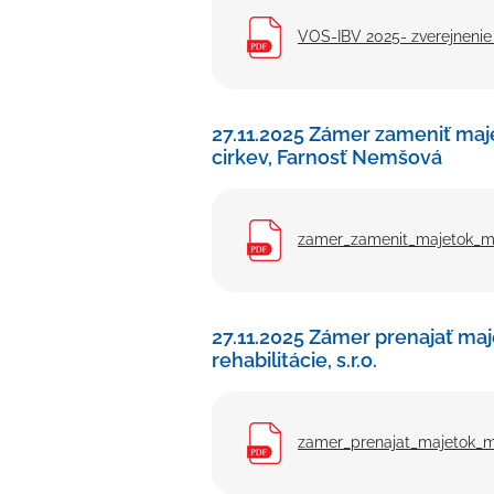
VOS-IBV 2025- zverejnenie
27.11.2025 Zámer zameniť ma
cirkev, Farnosť Nemšová
zamer_zamenit_majetok_me
27.11.2025 Zámer prenajať ma
rehabilitácie, s.r.o.
zamer_prenajat_majetok_