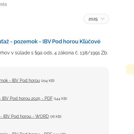
esta
2025
úťaž - pozemok - IBV Pod horou Kľúčové
hov v súlade s §9a ods. 4 zákona č. 138/1991 Zb.
mok - IBV Pod horou
(204 KB)
h- IBV Pod horou 2025 - PDF
(144 KB)
rh - IBV Pod horou - WORD
(76 KB)