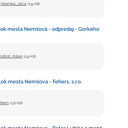
ybarska_ulica
(234 KB)
etok mesta Nemšová - odpredaj - Gorkého
bobot_milan
(232 KB)
ok mesta Nemšová - Fehers, s.r.o.
ehers
(270 KB)