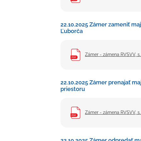
22.10.2025 Zámer zameniť ma
Ľuborča
Zámer - zámena RVSVV, s.r
22.10.2025 Zámer prenajať m
priestoru
Zámer - zámena RVSVV, s.r
22.10.2025 Zámer odpredať m