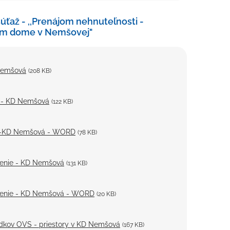
úťaž - ,,Prenájom nehnuteľnosti -
nom dome v Nemšovej"
Nemšová
(208 KB)
rh - KD Nemšová
(122 KB)
vrh-KD Nemšová - WORD
(78 KB)
ásenie - KD Nemšová
(131 KB)
lásenie - KD Nemšová - WORD
(20 KB)
ledkov OVS - priestory v KD Nemšová
(167 KB)