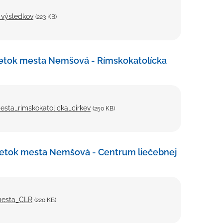
 výsledkov
(223 KB)
jetok mesta Nemšová - Rímskokatolícka
sta_rimskokatolicka_cirkev
(250 KB)
jetok mesta Nemšová - Centrum liečebnej
mesta_CLR
(220 KB)