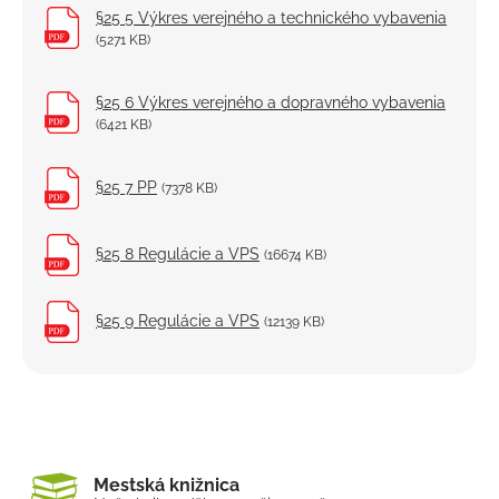
§25 5 Výkres verejného a technického vybavenia
(5271 KB)
§25 6 Výkres verejného a dopravného vybavenia
(6421 KB)
§25 7 PP
(7378 KB)
§25 8 Regulácie a VPS
(16674 KB)
§25 9 Regulácie a VPS
(12139 KB)
Mestská knižnica