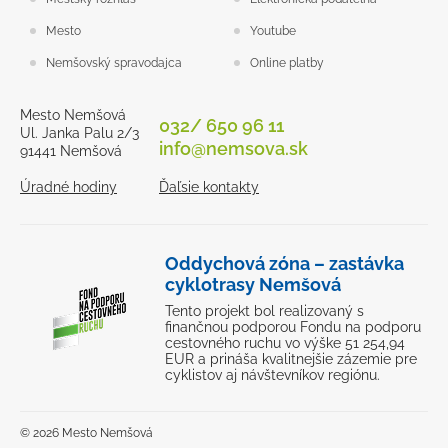
Mesto
Youtube
Nemšovský spravodajca
Online platby
Mesto Nemšová
032/ 650 96 11
Ul. Janka Palu 2/3
info@nemsova.sk
91441 Nemšová
Úradné hodiny
Ďaľsie kontakty
Oddychová zóna – zastávka
cyklotrasy Nemšová
Tento projekt bol realizovaný s
finančnou podporou Fondu na podporu
cestovného ruchu vo výške 51 254,94
EUR a prináša kvalitnejšie zázemie pre
cyklistov aj návštevníkov regiónu.
© 2026 Mesto Nemšová