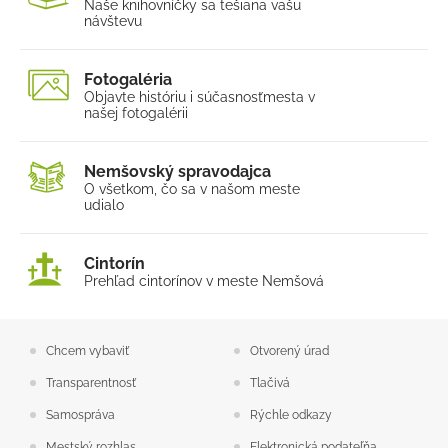
Naše knihovníčky sa tešia
na vašu
návštevu
Fotogaléria
Objavte históriu i súčasnosť
mesta v
našej fotogalérii
Nemšovský spravodajca
O všetkom, čo sa v našom
meste
udialo
Cintorín
Prehľad cintorínov v meste Nemšová
Chcem vybaviť
Otvorený úrad
Transparentnosť
Tlačivá
Samospráva
Rýchle odkazy
Mestský rozhlas
Elektronická podateľňa