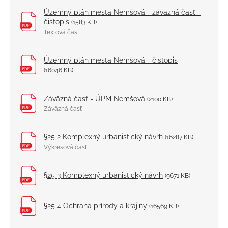
Územný plán mesta Nemšová - záväzná časť -
čistopis
(1583 KB)
Textová časť
Územný plán mesta Nemšová - čistopis
(16046 KB)
Záväzná časť - ÚPM Nemšová
(2100 KB)
Záväzná časť
§25 2 Komplexný urbanistický návrh
(16287 KB)
Výkresová časť
§25 3 Komplexný urbanistický návrh
(9671 KB)
§25 4 Ochrana prírody a krajiny
(16569 KB)