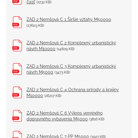
časť
(2232 KB)
ZAD 2 Nemšová C 1 Širšie vzťahy M50000
(27603 KB)
ZAD 2 Nemšová C 2 Komplexný urbanistický
návrh M10000
(14809 KB)
ZAD 2 Nemšová C 3 Komplexný urbanistický
návrh M5000
(3473 KB)
ZAD 2 Nemšová C 4 Ochrana prírody a krajiny
M10000
(26217 KB)
ZAD 2 Nemšová C 6 Výkres verejného
dopravného vybavenia M5000
(3816 KB)
ZAD 2 Nemšová C 7 PP M5000
(3927 KB)