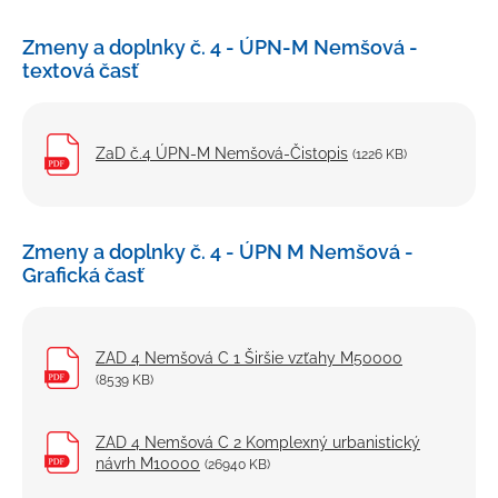
Kultúra a šport
Zmeny a doplnky č. 4 - ÚPN-M Nemšová -
Ubytovanie a stravovanie
textová časť
Strategické dokumenty
Územný plán mesta
ZaD č.4 ÚPN-M Nemšová-Čistopis
(1226 KB)
Mapový portál
Nemšovský spravodajca
Zmeny a doplnky č. 4 - ÚPN M Nemšová -
Mestský rozhlas
Grafická časť
Odpadové hospodárstvo
Verejno-prospešné služby
ZAD 4 Nemšová C 1 Širšie vzťahy M50000
Fotogaléria
(8539 KB)
Školstvo
ZAD 4 Nemšová C 2 Komplexný urbanistický
Projekty
návrh M10000
(26940 KB)