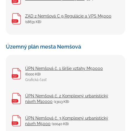
ZAD 2 Nemšová C 9 Regulácie a VPS M5000
(18631 KB)
Územný plán mesta Nemšová
ÚPN Nemšová č. 1 širšie vzťahy M50000
(6000 KB)
Grafická časť
ÚPN Nemšová č. 2 Komplexný urbanistický
návrh M10000
(13113 KB)
ÚPN Nemšová č. 3 Komplexný urbanistický
návrh M5000
(10040 KB)