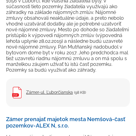
1056 v Ľuborči, kde vlastnia žiadatelia byty. V
súčasnosti tieto pozemky žiadatelia využívajú ako
záhradky na základe nájomných zmlúv. Nájomné
zmluvy obsahovali neaktuálne údaje, a preto nebolo
vhodné uzatvárať dodatky ale je potrebné uzatvoriť
nové nájomné zmluvy. Mesto po dohode so žiadateľmi
pristúpilo k výpovedi nájomných zmlúv (výpovedná
lehota uplynie 28.02.2019) a následne budú uzavreté
nové nájomné zmluvy. Pán Mutňanský nadobudol v
bytovom dome byt v roku 2017. Jeho predchodca mal
tiež uzavretú riadnu nájomnú zmluvu a on má spolu s
manželkou záujem užívať tú istú časť pozemku.
Pozemky sa budú využívať ako záhrady.
Zámer-ul. Ľuborčianska
(98 KB)
Zámer prenajať majetok mesta Nemšová-časť
pozemkov-ALEX N, s.r.o.