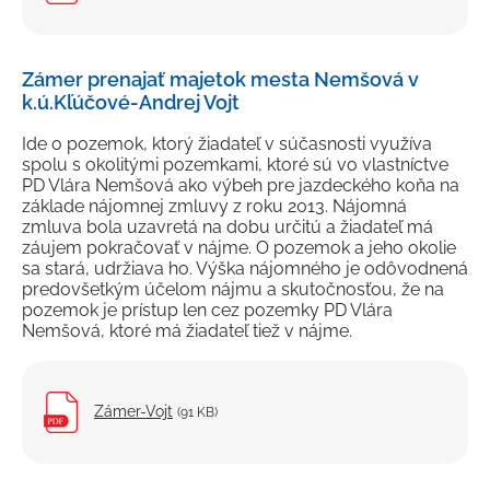
Zámer prenajať majetok mesta Nemšová v
k.ú.Kľúčové-Andrej Vojt
Ide o pozemok, ktorý žiadateľ v súčasnosti využíva
spolu s okolitými pozemkami, ktoré sú vo vlastníctve
PD Vlára Nemšová ako výbeh pre jazdeckého koňa na
základe nájomnej zmluvy z roku 2013. Nájomná
zmluva bola uzavretá na dobu určitú a žiadateľ má
záujem pokračovať v nájme. O pozemok a jeho okolie
sa stará, udržiava ho. Výška nájomného je odôvodnená
predovšetkým účelom nájmu a skutočnosťou, že na
pozemok je prístup len cez pozemky PD Vlára
Nemšová, ktoré má žiadateľ tiež v nájme.
Zámer-Vojt
(91 KB)