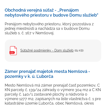
Petície a sťažnosti
Obchodná verejná súťaž - ,,Prenájom
Rozpočet
nebytového priestoru v budove Domu služieb"
Verejné obstarávanie
Prenájom nebytového priestoru, ktorý pozostáva z
jednej miestnosti a nachádza sa v budove Domu
Majetok mesta
služieb s. č. 167 v Nemšovej.
Výberové konania, pracovné ponuky
Tlačivá a formuláre
Súťažné podmienky - Dom služieb
(82 KB)
Cenníky mesta
Smernice a dokumenty mesta
Zámer prenajať majetok mesta Nemšová -
Úradná tabuľa
pozemky v k. ú. Ľuborča
Transparentný účet
Mesto Nemšová má zámer prenajať časť pozemkov, C
KN parcely č. 139/24 záhrady o výmere 304 m2 a C KN
parcely č. 140/1 zastavané plochy a nádvoria o
výmere 1277 m2, zapísaných na liste vlastníctva č. 1 pre
katastrálne územie Ľuborča, obec Nemšová, okres