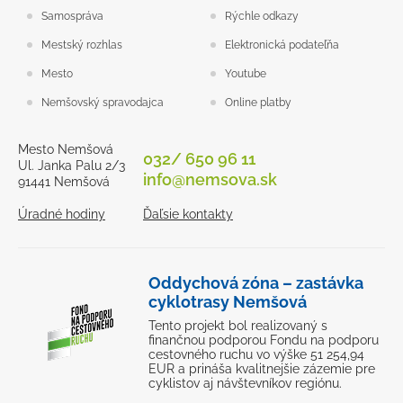
Samospráva
Rýchle odkazy
Mestský rozhlas
Elektronická podateľňa
Mesto
Youtube
Nemšovský spravodajca
Online platby
Mesto Nemšová
032/ 650 96 11
Ul. Janka Palu 2/3
info@nemsova.sk
91441 Nemšová
Úradné hodiny
Ďaľsie kontakty
Oddychová zóna – zastávka
cyklotrasy Nemšová
Tento projekt bol realizovaný s
finančnou podporou Fondu na podporu
cestovného ruchu vo výške 51 254,94
EUR a prináša kvalitnejšie zázemie pre
cyklistov aj návštevníkov regiónu.