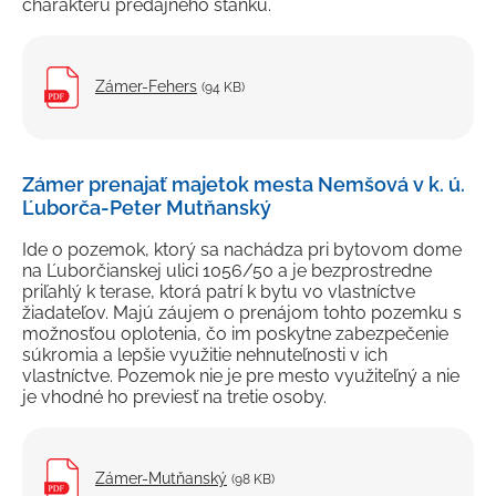
charakteru predajného stánku.
Zámer-Fehers
(94 KB)
Zámer prenajať majetok mesta Nemšová v k. ú.
Ľuborča-Peter Mutňanský
Ide o pozemok, ktorý sa nachádza pri bytovom dome
na Ľuborčianskej ulici 1056/50 a je bezprostredne
priľahlý k terase, ktorá patrí k bytu vo vlastníctve
žiadateľov. Majú záujem o prenájom tohto pozemku s
možnosťou oplotenia, čo im poskytne zabezpečenie
súkromia a lepšie využitie nehnuteľnosti v ich
vlastníctve. Pozemok nie je pre mesto využiteľný a nie
je vhodné ho previesť na tretie osoby.
Zámer-Mutňanský
(98 KB)