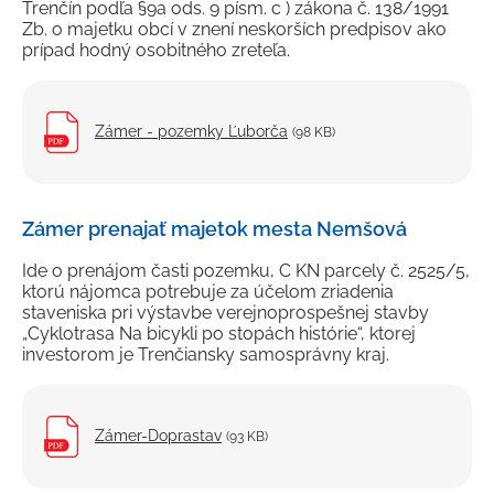
Trenčín podľa §9a ods. 9 písm. c ) zákona č. 138/1991
Zb. o majetku obcí v znení neskorších predpisov ako
prípad hodný osobitného zreteľa.
Zámer - pozemky Ľuborča
(98 KB)
Zámer prenajať majetok mesta Nemšová
Ide o prenájom časti pozemku, C KN parcely č. 2525/5,
ktorú nájomca potrebuje za účelom zriadenia
staveniska pri výstavbe verejnoprospešnej stavby
„Cyklotrasa Na bicykli po stopách histórie“, ktorej
investorom je Trenčiansky samosprávny kraj.
Zámer-Doprastav
(93 KB)