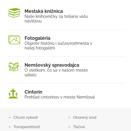
Mestská knižnica
Naše knihovníčky sa tešia
na vašu
návštevu
Fotogaléria
Objavte históriu i súčasnosť
mesta v
našej fotogalérii
Nemšovský spravodajca
O všetkom, čo sa v našom
meste
udialo
Cintorín
Prehľad cintorínov v meste Nemšová
Chcem vybaviť
Otvorený úrad
Transparentnosť
Tlačivá