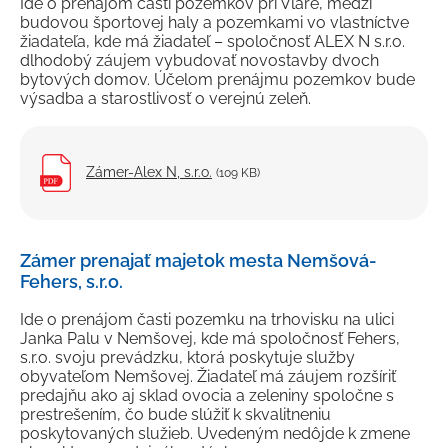
Ide o prenájom časti pozemkov pri Vláre, medzi
budovou športovej haly a pozemkami vo vlastníctve
žiadateľa, kde má žiadateľ – spoločnosť ALEX N s.r.o.
dlhodobý záujem vybudovať novostavby dvoch
bytových domov. Účelom prenájmu pozemkov bude
výsadba a starostlivosť o verejnú zeleň.
Zámer-Alex N, s.r.o.
(109 KB)
Zámer prenajať majetok mesta Nemšová-
Fehers, s.r.o.
Ide o prenájom časti pozemku na trhovisku na ulici
Janka Palu v Nemšovej, kde má spoločnosť Fehers,
s.r.o. svoju prevádzku, ktorá poskytuje služby
obyvateľom Nemšovej. Žiadateľ má záujem rozšíriť
predajňu ako aj sklad ovocia a zeleniny spoločne s
prestrešením, čo bude slúžiť k skvalitneniu
poskytovaných služieb. Uvedeným nedôjde k zmene