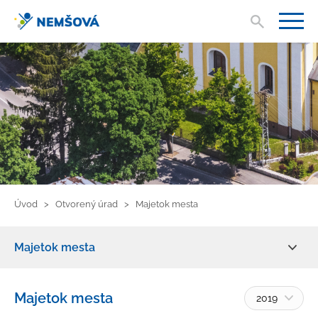
Vyhľad
V
Úvod
Otvorený úrad
Majetok mesta
Majetok mesta
Zmluvy, faktúry, objednávky
Majetok mesta
2019
Žiadosť o informácie