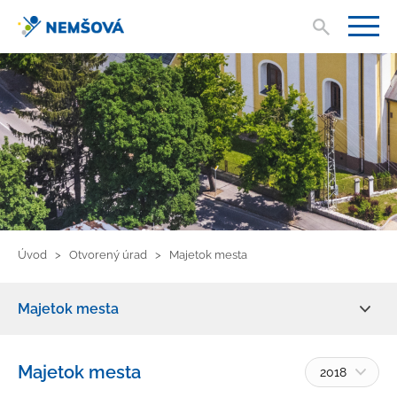
Vyhľad
V
Úvod
Otvorený úrad
Majetok mesta
Majetok mesta
Zmluvy, faktúry, objednávky
Majetok mesta
2018
Žiadosť o informácie