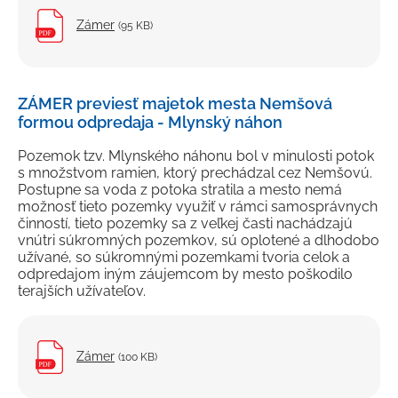
Zámer
(95 KB)
ZÁMER previesť majetok mesta Nemšová
formou odpredaja - Mlynský náhon
Pozemok tzv. Mlynského náhonu bol v minulosti potok
s množstvom ramien, ktorý prechádzal cez Nemšovú.
Postupne sa voda z potoka stratila a mesto nemá
možnosť tieto pozemky využiť v rámci samosprávnych
činností, tieto pozemky sa z veľkej časti nachádzajú
vnútri súkromných pozemkov, sú oplotené a dlhodobo
užívané, so súkromnými pozemkami tvoria celok a
odpredajom iným záujemcom by mesto poškodilo
terajších užívateľov.
Zámer
(100 KB)