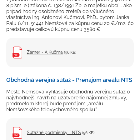
8 písm. e ) zákona č. 138/1991 Zb. o majetku obcí ... ako
prípad hodný osobitného zreteľa do výlučného
vlastníctva Ing. Antonovi Kučmovi, PhD., bytom Janka
Palu 6/11, 91441 Nemšová za kúpnu cenu 20 €/m2, čo
predstavuje celkovú kúpnu cenu 3580 €.
Zámer - A.Kučma
(96 KB)
Obchodná verejná súťaž - Prenájom areálu NTS
Mesto Nemšová vyhlasuje obchodnú verejnú súťaž o
najvhodnejší návrh na uzatvorenie nájomnej zmluvy,
predmetom ktorej bude prenájom „areálu
Nemšovského telovýchovného spolku“.
Súťažné podmienky - NTS
(96 KB)