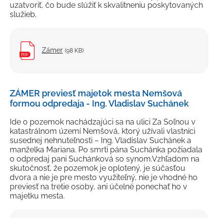
uzatvoriť, čo bude slúžiť k skvalitneniu poskytovaných
služieb.
Zámer
(98 KB)
ZÁMER previesť majetok mesta Nemšová
formou odpredaja - Ing. Vladislav Suchánek
Ide o pozemok nachádzajúci sa na ulici Za Soľnou v
katastrálnom území Nemšová, ktorý užívali vlastníci
susednej nehnuteľnosti – Ing. Vladislav Suchánek a
manželka Mariana. Po smrti pána Suchánka požiadala
o odpredaj pani Suchánková so synom.Vzhľadom na
skutočnosť, že pozemok je oplotený, je súčasťou
dvora a nie je pre mesto využiteľný, nie je vhodné ho
previesť na tretie osoby, ani účelné ponechať ho v
majetku mesta.