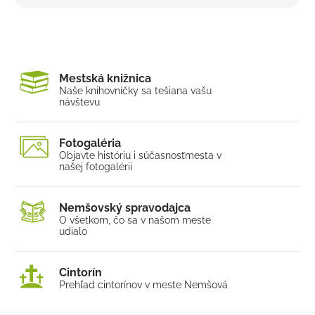
Mestská knižnica
Naše knihovníčky sa tešia
na vašu
návštevu
Fotogaléria
Objavte históriu i súčasnosť
mesta v
našej fotogalérii
Nemšovský spravodajca
O všetkom, čo sa v našom
meste
udialo
Cintorín
Prehľad cintorínov v meste Nemšová