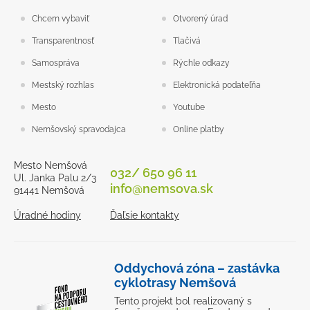
Chcem vybaviť
Otvorený úrad
Transparentnosť
Tlačivá
Samospráva
Rýchle odkazy
Mestský rozhlas
Elektronická podateľňa
Mesto
Youtube
Nemšovský spravodajca
Online platby
Mesto Nemšová
032/ 650 96 11
Ul. Janka Palu 2/3
info@nemsova.sk
91441 Nemšová
Úradné hodiny
Ďaľsie kontakty
Oddychová zóna – zastávka
cyklotrasy Nemšová
Tento projekt bol realizovaný s