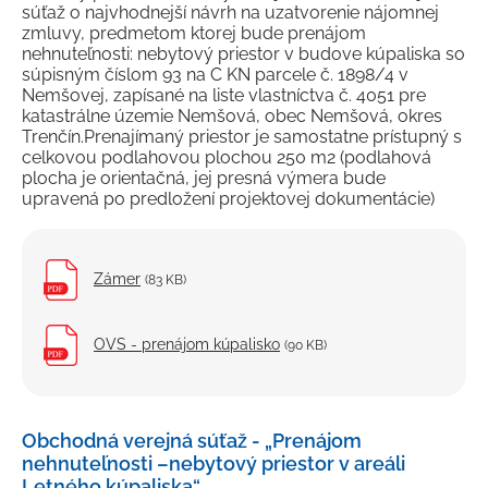
súťaž o najvhodnejší návrh na uzatvorenie nájomnej
zmluvy, predmetom ktorej bude prenájom
nehnuteľnosti: nebytový priestor v budove kúpaliska so
súpisným číslom 93 na C KN parcele č. 1898/4 v
Nemšovej, zapísané na liste vlastníctva č. 4051 pre
katastrálne územie Nemšová, obec Nemšová, okres
Trenčín.Prenajímaný priestor je samostatne prístupný s
celkovou podlahovou plochou 250 m2 (podlahová
plocha je orientačná, jej presná výmera bude
upravená po predložení projektovej dokumentácie)
Zámer
(83 KB)
OVS - prenájom kúpalisko
(90 KB)
Obchodná verejná súťaž - „Prenájom
nehnuteľnosti –nebytový priestor v areáli
Letného kúpaliska“