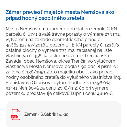
Petície a sťažnosti
Zámer previesť majetok mesta Nemšová ako
Rozpočet
prípad hodný osobitného zreteľa
Verejné obstarávanie
Mesto Nemšová má zámer odpredať pozemok, C KN
parcelu č. 67/1 trvalé trávne porasty o výmere 233 m2,
Majetok mesta
vytvorenú na základe geometrického plánu č.
45682925-57/2018 z pozemku, E KN parcely č. 1236/3
Výberové konania, pracovné ponuky
ostatné plochy o výmere 723 m2, zapísanej na liste
vlastníctva č. 458, katastrálne územie Trenčianska
Tlačivá a formuláre
Závada, obec Nemšová, okres Trenčín vo výlučnom
vlastníctve Mesta Nemšová podľa § 9a ods. 8 písm. e )
Cenníky mesta
zákona č. 138/1991 Zb. o majetku obcí ... ako prípad
Smernice a dokumenty mesta
hodný osobitného zreteľa do výlučného vlastníctva Ing.
Stanislavovi Gabrišovi, bytom Podhorská 1496/64,
Úradná tabuľa
91441 Nemšová za cenu 20 €/m2, čo pri výmere
pozemku predstavuje celkovú kúpnu cenu 4660 €.
Transparentný účet
Zámer - S.Gabriš
(94 KB)