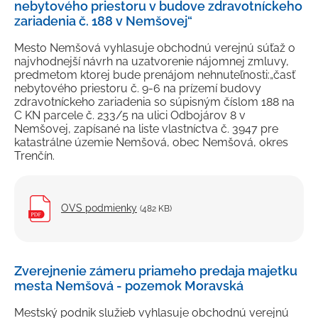
nebytového priestoru v budove zdravotníckeho
zariadenia č. 188 v Nemšovej“
Mesto Nemšová vyhlasuje obchodnú verejnú súťaž o
najvhodnejší návrh na uzatvorenie nájomnej zmluvy,
predmetom ktorej bude prenájom nehnuteľnosti:„časť
nebytového priestoru č. 9-6 na prízemí budovy
zdravotníckeho zariadenia so súpisným číslom 188 na
C KN parcele č. 233/5 na ulici Odbojárov 8 v
Nemšovej, zapísané na liste vlastníctva č. 3947 pre
katastrálne územie Nemšová, obec Nemšová, okres
Trenčín.
OVS podmienky
(482 KB)
Zverejnenie zámeru priameho predaja majetku
mesta Nemšová - pozemok Moravská
Mestský podnik služieb vyhlasuje obchodnú verejnú