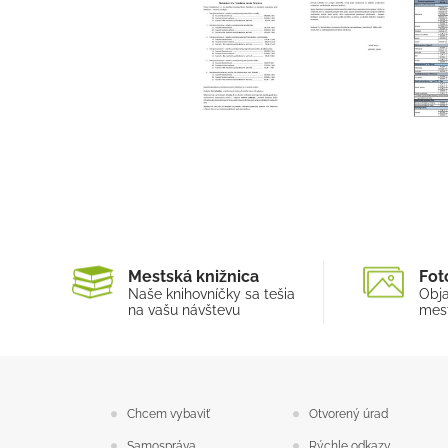
Mestská knižnica
Fot
Naše knihovníčky sa tešia
Obja
na vašu návštevu
mest
Chcem vybaviť
Otvorený úrad
Samospráva
Rýchle odkazy