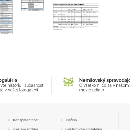
ogaléria
Nemšovský spravodaj
vte históriu i súčasnosť
O všetkom, čo sa v našom
a v našej fotogalérii
meste udialo
Transparentnosť
Tlačivá
Mestský rozhlas
Elektronická podateľňa