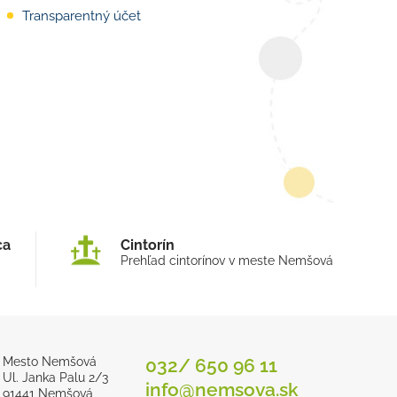
Transparentný účet
ca
Cintorín
Prehľad cintorínov v meste Nemšová
Mesto Nemšová
032/ 650 96 11
Ul. Janka Palu 2/3
info@nemsova.sk
91441 Nemšová