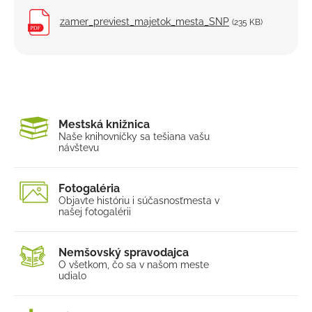
zamer_previest_majetok_mesta_SNP
(235 KB)
Mestská knižnica
Naše knihovníčky sa tešia
na vašu
návštevu
Fotogaléria
Objavte históriu i súčasnosť
mesta v
našej fotogalérii
Nemšovský spravodajca
O všetkom, čo sa v našom
meste
udialo