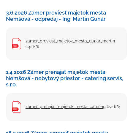
Petície a sťažnosti
3.6.2026 Zámer previesť majetok mesta
Rozpočet
Nemšová - odpredaj - Ing. Martin Gunár
Verejné obstarávanie
Majetok mesta
zamer_previest_majetok_mesta_gunar_martin
(240 KB)
Výberové konania, pracovné ponuky
Tlačivá a formuláre
Cenníky mesta
1.4.2026 Zámer prenajať majetok mesta
Nemšová - nebytový priestor - catering servis,
Smernice a dokumenty mesta
s.r.o.
Úradná tabuľa
Transparentný účet
zamer_prenajat_majetok_mesta_catering
(272 KB)
18.2.2026 Zámer zameniť majetok mesta