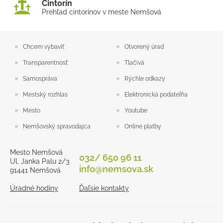
Cintorín
Prehľad cintorínov v meste Nemšová
Chcem vybaviť
Otvorený úrad
Transparentnosť
Tlačivá
Samospráva
Rýchle odkazy
Mestský rozhlas
Elektronická podateľňa
Mesto
Youtube
Nemšovský spravodajca
Online platby
Mesto Nemšová
032/ 650 96 11
Ul. Janka Palu 2/3
info@nemsova.sk
91441 Nemšová
Úradné hodiny
Ďaľsie kontakty