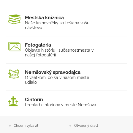
Mestská knižnica
Naše knihovníčky sa tešia
na vašu
návštevu
Fotogaléria
Objavte históriu i súčasnosť
mesta v
našej fotogalérii
Nemšovský spravodajca
O všetkom, čo sa v našom
meste
udialo
Cintorín
Prehľad cintorínov v meste Nemšová
Chcem vybaviť
Otvorený úrad