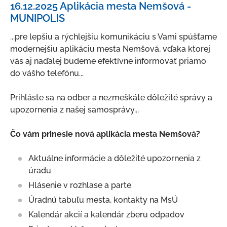
16.12.2025 Aplikácia mesta Nemšová -
O meste
MUNIPOLIS
Kultúra a šport
...pre lepšiu a rýchlejšiu komunikáciu s Vami spúšťame
Ubytovanie a stravovanie
modernejšiu aplikáciu mesta Nemšová, vďaka ktorej
vás aj naďalej budeme efektívne informovať priamo
Strategické dokumenty
do vášho telefónu...
Územný plán mesta
Prihláste sa na odber a nezmeškáte dôležité správy a
Mapový portál
upozornenia z našej samosprávy...
Nemšovský spravodajca
Čo vám prinesie nová aplikácia mesta Nemšová?
Mestský rozhlas
Odpadové hospodárstvo
Aktuálne informácie a dôležité upozornenia z
úradu
Verejno-prospešné služby
Hlásenie v rozhlase a parte
Fotogaléria
Úradnú tabuľu mesta, kontakty na MsÚ
Školstvo
Kalendár akcií a kalendár zberu odpadov