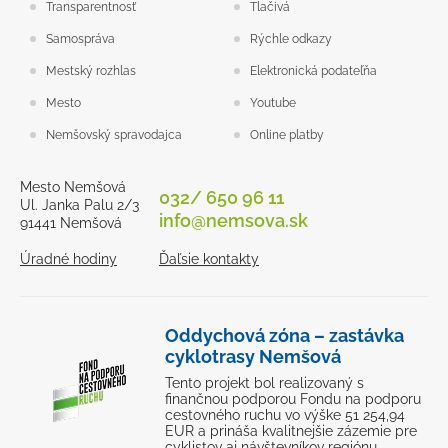
Transparentnosť
Tlačivá
Samospráva
Rýchle odkazy
Mestský rozhlas
Elektronická podateľňa
Mesto
Youtube
Nemšovský spravodajca
Online platby
Mesto Nemšová
032/ 650 96 11
Ul. Janka Palu 2/3
info@nemsova.sk
91441 Nemšová
Úradné hodiny
Ďaľsie kontakty
Oddychová zóna – zastávka
cyklotrasy Nemšová
Tento projekt bol realizovaný s
finančnou podporou Fondu na podporu
cestovného ruchu vo výške 51 254,94
EUR a prináša kvalitnejšie zázemie pre
cyklistov aj návštevníkov regiónu.