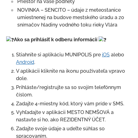
Priestor na Vaše podnety
Projekty
NOVINKA – SENCITO – údaje z meteostanice
Elektronické služby
umiestnenej na budove mestského úradu a zo
snímačov hladiny vodného toku rieky Vlára
Ako sa prihlásiť k odberu informácií
Stiahnite si aplikáciu MUNIPOLIS pre
iOS
alebo
Android
.
V aplikácii kliknite na ikonu používateľa vpravo
dole.
Prihláste/registrujte sa so svojím telefónnym
číslom.
Zadajte 4-miestny kód, ktorý vám príde v SMS.
Vyhľadajte v aplikácii MESTO NEMŠOVÁ a
nastavte si ho, ako REZIDENTNÝ ÚČET.
Zadajte svoje údaje a udeľte súhlas so
spracovaním.