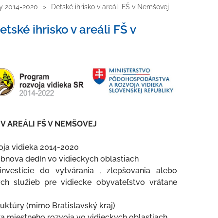
ty 2014-2020
Detské ihrisko v areáli FŠ v Nemšovej
tské ihrisko v areáli FŠ v
 V AREÁLI FŠ V NEMŠOVEJ
ja vidieka 2014-2020
obnova dedín vo vidieckych oblastiach
nvestície do vytvárania , zlepšovania alebo
ých služieb pre vidiecke obyvateľstvo vrátane
truktúry (mimo Bratislavský kraj)
a miestneho rozvoja vo vidieckych oblastiach