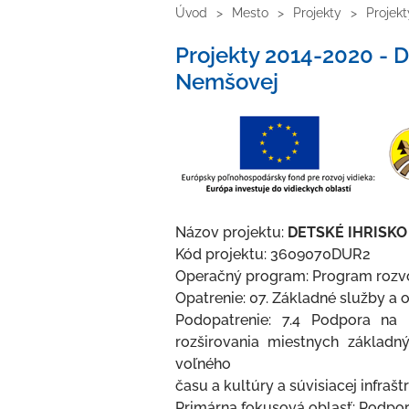
Úvod
Mesto
Projekty
Projek
Projekty 2014-2020 - De
Nemšovej
Názov projektu:
DETSKÉ IHRISKO
Kód projektu: 3609070DUR2
Operačný program: Program rozvo
Opatrenie: 07. Základné služby a 
Podopatrenie: 7.4 Podpora na i
rozširovania miestnych základn
voľného
času a kultúry a súvisiacej infraš
Primárna fokusová oblasť: Podpor