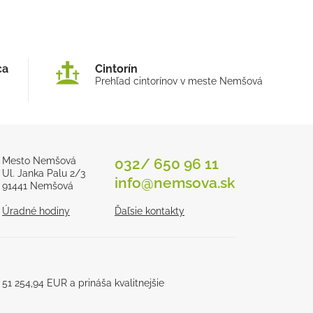
ca
Cintorín
Prehľad cintorínov v meste Nemšová
Mesto Nemšová
032/ 650 96 11
Ul. Janka Palu 2/3
info@nemsova.sk
91441 Nemšová
Úradné hodiny
Ďaľsie kontakty
1 254,94 EUR a prináša kvalitnejšie