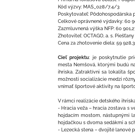
Kód výzvy: MAS_028/7.4/3
Poskytovateľ: Pôdohospodárska 
Celkové oprávnené výdavky: 60 9
Zazmluvnená výška NFP: 60 901,2
Zhotoviteľ: OCTAGO, a. s. Piešťany
Cena za zhotovenie diela: 59 928,
Cieľ projektu
: je poskytnutie p
mesta Nemšová, ktorými budú na
ihriska. Zatraktívni sa lokalita šp
možnosti socializácie medzi rôz
vnímať športové aktivity na šport
V rámci realizácie detského ihris
- Hracia veža – hracia zostava s
hojdacím mostom, nástupnými l
hojdačkou s dvoma sedákmi a sc
- Lezecká stena – dvojité lanové 