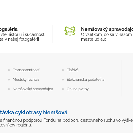
ogaléria
Nemšovský spravodaj
vte históriu i súčasnosť
O všetkom, čo sa v našom
a v našej fotogalérii
meste udialo
Transparentnosť
Tlačivá
Mestský rozhlas
Elektronická podateľňa
Nemšovský spravodajca
Online platby
távka cyklotrasy Nemšová
ý s finančnou podporou Fondu na podporu cestovného ruchu vo výške 5
tevníkov regiónu.