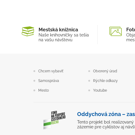
Mestská knižnica
Fot
Naše knihovníčky sa tešia
Obja
na vašu návštevu
mest
Chcem vybaviť
Otvorený úrad
Samospráva
Rýchle odkazy
Mesto
Youtube
Oddychová zóna – zas
Tento projekt bol realizovan
zázemie pre cyklistov aj návš