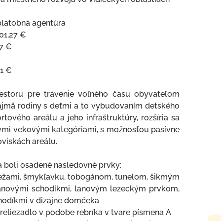
platobná agentúra
01,27 €
7 €
31 €
riestoru pre trávenie voľného času obyvateľom
jmä rodiny s deťmi a to vybudovaním detského
ortového areálu a jeho infraštruktúry, rozšíria sa
nymi vekovými kategóriami, s možnosťou pasívne
oviskách areálu.
ka boli osadené nasledovné prvky:
 vežami, šmykľavku, tobogánom, tunelom, šikmým
anovými schodíkmi, lanovým lezeckým prvkom,
hodíkmi v dizajne domčeka
preliezadlo v podobe rebríka v tvare písmena A