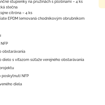
čné stupienky na pružinách s plošinami – 4 ks
cká stečna
ajne citróna – 4 ks
o liate EPDM lemovaná chodníkovým obrubníkom
u
o NFP
o obstarávania
o dielo s víťazom súťaže verejného obstarávania
 projektu
o poskytnutí NFP
veného diela