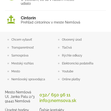
Projekty 2014-2020
udialo
Projekty 2007-2013
Dotácie
Cintorín
Prehľad cintorínov v meste Nemšová
Dotácie TSK 2022 Palatin 2
Projekty 2021-2027
Chcem vybaviť
Otvorený úrad
Nákup bagra pre mesto Nemšová
Transparentnosť
Tlačivá
Rekonštrukcia verejného vodovodu v Nemšovej (ul.
Šidlíkové, Šmidkeho a križovatka ul. SNP/Šidlíkové)
Samospráva
Rýchle odkazy
Rekonštrukcia verejného vodovodu v Nemšovej (ul.
Mestský rozhlas
Elektronická podateľňa
Mládežnícka, Pionierska, Areál ZŠ)
Mesto
Youtube
INTERREG Slovensko – Česko
Nemšovský spravodajca
Online platby
Elektronické služby
Mesto Nemšová
032/ 650 96 11
Ul. Janka Palu 2/3
info@nemsova.sk
91441 Nemšová
Úradné hodiny
Ďaľsie kontakty