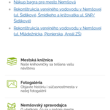
Nákup bagra pre mesto Nemšová
Kultúra a šport
Rekonštrukcia verejného vodovodu v Nemšovej
Ubytovanie a stravovanie
(ul. Šidlíkové, Šmidkeho a križovatka ul. SNP/
Šidlíkové)
Strategické dokumenty
Rekonštrukcia verejného vodovodu v Nemšovej
Územný plán mesta
(ul. Mládežnícka, Pionierska, Areál ZŠ)
Mapový portál
Nemšovský spravodajca
Mestský rozhlas
Mestská knižnica
Naše knihovníčky sa tešia
na vašu
Odpadové hospodárstvo
návštevu
Verejno-prospešné služby
Fotogaléria
Fotogaléria
Objavte históriu i súčasnosť
mesta v
našej fotogalérii
Školstvo
Projekty
Nemšovský spravodajca
O všetkom, čo sa v našom
meste