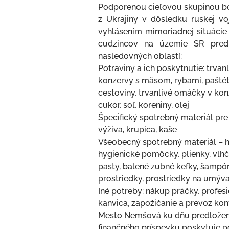
Podporenou cieľovou skupinou boli
z Ukrajiny v dôsledku ruskej vo
vyhlásením mimoriadnej situáci
cudzincov na územie SR pred 
nasledovných oblastí:
Potraviny a ich poskytnutie: trv
konzervy s mäsom, rybami, paštéty,
cestoviny, trvanlivé omáčky v kon
cukor, soľ, koreniny, olej
Špecifický spotrebný materiál pre 
výživa, krupica, kaše
Všeobecný spotrebný materiál – h
hygienické pomôcky, plienky, vlh
pasty, balené zubné kefky, šampón
prostriedky, prostriedky na umýva
Iné potreby: nákup práčky, profes
kanvica, zapožičanie a prevoz k
Mesto Nemšová ku dňu predloženi
finančného príspevku poskytuje