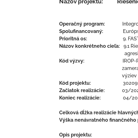
Názov projektu: Riešenie
Operačný program:
Integr
Spolufinancovaný:
Európs
Prioritná os:
9. FA
Názov konkrétneho cieľa:
9.1 Ri
agresie voči U
Kód výzvy:
IROP-PO9-SC91
zameraných na rie
výziev v dôsledku voj
Kód projektu:
30209
Začiatok realizácie:
03/20
Koniec realizácie:
04/20
Celková dĺžka realizácie hlavný
Výška nenávratného finančného
Opis projektu: