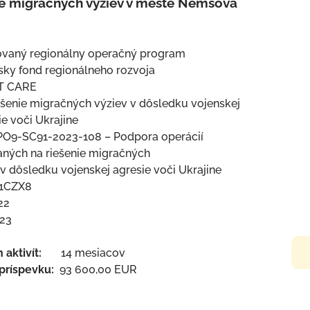
 migračných výziev v meste Nemšová
ovaný regionálny operačný program
ky fond regionálneho rozvoja
ST CARE
ešenie migračných výziev v dôsledku vojenskej
krajine
-2023-108 – Podpora operácií
šenie migračných
enskej agresie voči Ukrajine
1CZX8
22
23
ch aktivít:
14 mesiacov
 príspevku:
93 600,00 EUR