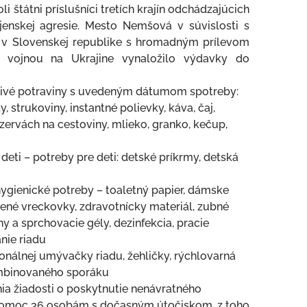
 štátni príslušníci tretích krajín odchádzajúcich
jenskej agresie. Mesto Nemšová v súvislosti s
e v Slovenskej republike s hromadným prílevom
vojnou na Ukrajine vynaložilo výdavky do
anlivé potraviny s uvedeným dátumom spotreby:
 strukoviny, instantné polievky, káva, čaj,
zervách na cestoviny, mlieko, granko, kečup,
deti – potreby pre deti: detské príkrmy, detská
ygienické potreby – toaletný papier, dámske
čené vreckovky, zdravotnícky materiál, zubné
y a sprchovacie gély, dezinfekcia, pracie
nie riadu
ionálnej umývačky riadu, žehličky, rýchlovarná
ombinovaného sporáku
a žiadosti o poskytnutie nenávratného
 pomoc 36 osobám s dočasným útočiskom, z toho