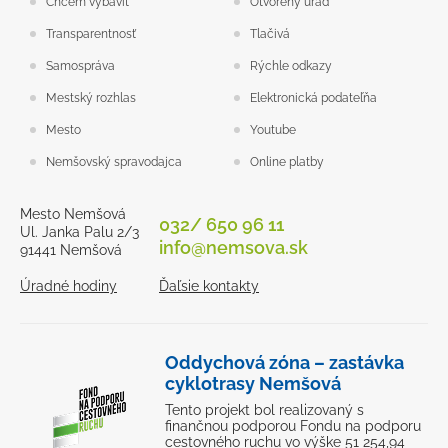
Chcem vybaviť
Otvorený úrad
Transparentnosť
Tlačivá
Samospráva
Rýchle odkazy
Mestský rozhlas
Elektronická podateľňa
Mesto
Youtube
Nemšovský spravodajca
Online platby
Mesto Nemšová
032/ 650 96 11
Ul. Janka Palu 2/3
info@nemsova.sk
91441 Nemšová
Úradné hodiny
Ďaľsie kontakty
Oddychová zóna – zastávka
cyklotrasy Nemšová
Tento projekt bol realizovaný s
finančnou podporou Fondu na podporu
cestovného ruchu vo výške 51 254,94