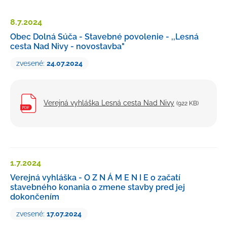
Petície a sťažnosti
8.7.
2024
Rozpočet
Obec Dolná Súča - Stavebné povolenie - ,,Lesná
cesta Nad Nivy - novostavba"
Verejné obstarávanie
zvesené:
24.07.2024
Majetok mesta
Výberové konania, pracovné ponuky
Tlačivá a formuláre
Verejná vyhláška Lesná cesta Nad Nivy
(922 KB)
Cenníky mesta
Smernice a dokumenty mesta
Úradná tabuľa
1.7.
2024
Transparentný účet
Verejná vyhláška - O Z N Á M E N I E o začatí
stavebného konania o zmene stavby pred jej
dokončením
zvesené:
17.07.2024