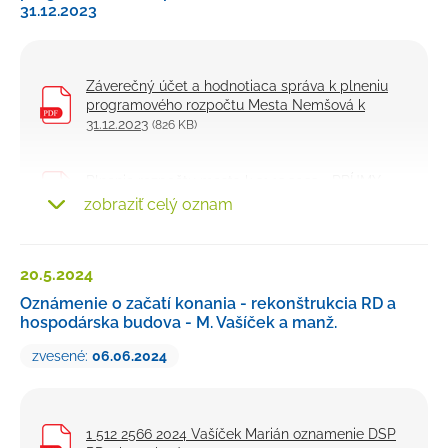
31.12.2023
Záverečný účet a hodnotiaca správa k plneniu
programového rozpočtu Mesta Nemšová k
31.12.2023
(826 KB)
Plnenie rozpočtu mesta k 31.12.2023 - PRÍJMY
(284 KB)
zobraziť celý oznam
Plnenie rozpočtu mesta k 31.12.2023 - VÝDAJE
20.5.
2024
(663 KB)
Oznámenie o začatí konania - rekonštrukcia RD a
hospodárska budova - M. Vašíček a manž.
Poznámky k 31.12.2023
(342 KB)
zvesené:
06.06.2024
Poskytnuté dotácie
(114 KB)
1 512 2566 2024 Vašíček Marián oznamenie DSP