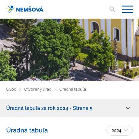
Vyhľad
V
Úvod
Otvorený úrad
Úradná tabuľa
Úradná tabuľa za rok 2024 - Strana 5
Zmluvy, faktúry, objednávky
Úradná tabuľa
2024
Žiadosť o informácie