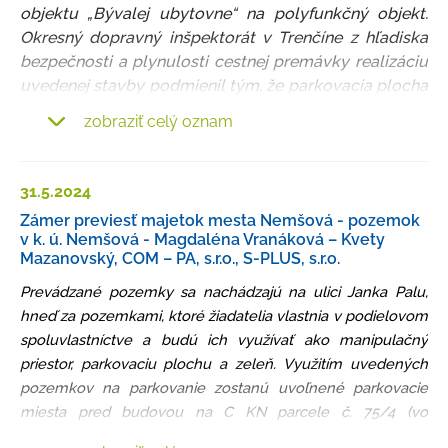
objektu „Bývalej ubytovne“ na polyfunkčný objekt.
Okresný dopravný inšpektorát v Trenčíne z hľadiska
bezpečnosti a plynulosti cestnej premávky realizáciu
uvedenej stavby podmienil tým, že parkovacia plocha
určená na parkovanie bude dostupná priamo z
zobraziť celý oznam
asfaltovej komunikácie, nie cez jestvujúci chodník.
Mesto Nemšová zámenou získa pozemok, na ktorom
bude na náklady žiadateľa vybudovaný
31.5.
2024
(premiestnený) chodník tak, aby bola zabezpečená v
Zámer previesť majetok mesta Nemšová - pozemok
tomto úseku bezpečnosť chodcov.
v k. ú. Nemšová - Magdaléna Vranáková – Kvety
Mazanovský, COM – PA, s.r.o., S-PLUS, s.r.o.
Zámena pozemkov bude realizovaná podľa § 9a ods.
Prevádzané pozemky sa nachádzajú na ulici Janka Palu,
15 písm. f) zákona č. 138/1991 Zb. o majetku obcí v
hneď za pozemkami, ktoré žiadatelia vlastnia v podielovom
znení neskorších predpisov v spojení s článkom V
spoluvlastníctve a budú ich využívať ako manipulačný
písm. D ods. 2 písm. k. Zásad hospodárenia a
priestor, parkovaciu plochu a zeleň. Využitím uvedených
nakladania s majetkom mesta Nemšová (ide o prevod
pozemkov na parkovanie zostanú uvoľnené parkovacie
pozemku na základe zámennej zmluvy).
miesta pred budovou na C KN parcele č. 75/4 (vo
vlastníctve žiadateľov) v prospech obyvateľov mesta
Podľa znaleckého posudku č. 364/2023