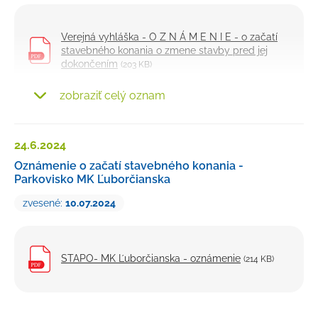
Verejná vyhláška - O Z N Á M E N I E - o začatí
stavebného konania o zmene stavby pred jej
dokončením
(203 KB)
zobraziť celý oznam
Doložka o autorizácii
(64 KB)
24.6.
2024
Oznámenie o začatí stavebného konania -
Parkovisko MK Ľuborčianska
zvesené:
10.07.2024
STAPO- MK Ľuborčianska - oznámenie
(214 KB)