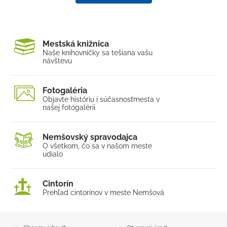
Mestská knižnica
Naše knihovníčky sa tešia
na vašu
návštevu
Fotogaléria
Objavte históriu i súčasnosť
mesta v
našej fotogalérii
Nemšovský spravodajca
O všetkom, čo sa v našom
meste
udialo
Cintorín
Prehľad cintorínov v meste Nemšová