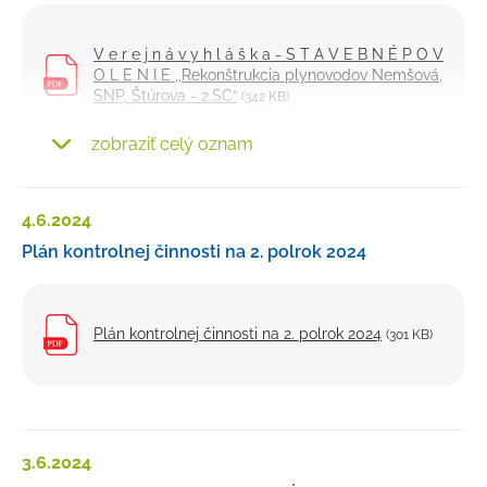
V e r e j n á v y h l á š k a - S T A V E B N É P O V
O L E N I E ,,Rekonštrukcia plynovodov Nemšová,
SNP, Štúrova - 2.SC“
(342 KB)
zobraziť celý oznam
Doložka o Autorizácii ,,Rekonštrukcia plynovodov
Nemšová, SNP, Štúrova - 2.SC“,
(64 KB)
4.6.
2024
situácia- 2.SC ,,Rekonštrukcia plynovodov
Plán kontrolnej činnosti na 2. polrok 2024
Nemšová, SNP, Štúrova - 2.SC“,
(238 KB)
Plán kontrolnej činnosti na 2. polrok 2024
(301 KB)
3.6.
2024