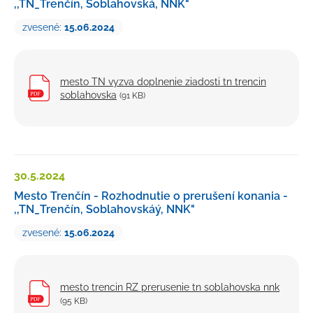
,,TN_Trenčín, Soblahovská, NNK"
zvesené:
15.06.2024
V zmysle článku V písm. D ods. 2 písm. p. Zásad
hospodárenia a nakladania s majetkom mesta
Nemšová ide o prevod pozemku, pri ktorom
nemožno objektívne predpokladať, že by majetok
mesto TN vyzva doplnenie ziadosti tn trencin
soblahovska
mesta mohla účelne nadobudnúť iná osoba, než tá, na
(91 KB)
ktorú sa má majetok mesta podľa schvaľovaného
zámeru previesť.
Podľa znaleckého posudku č. 06/2024
30.5.
2024
vypracovaného znalcom Ing. Miroslavom Gašparíkom
Mesto Trenčín - Rozhodnutie o prerušení konania -
zo dňa 27.01.2024 je všeobecná hodnota
,,TN_Trenčín, Soblahovskáý, NNK"
prevádzaného pozemku
26820,90 € (52,59 €/m2
)
.
zvesené:
15.06.2024
mesto trencin RZ prerusenie tn soblahovska nnk
zamer drazil odpredaj pozemku 77 1
(311 KB)
(95 KB)