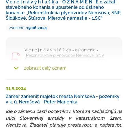
V e r e j n á v y h l á š k a - O Z N Á M E N I E o začatí
stavebného konania a upustenie od ústneho
konania- „Rekonštrukcia plynovodov Nemšová, SNP,
Šidlíkové, Štúrova, Mierové námestie - 1.SC“
zvesené:
19.06.2024
V e r e j n á v y h l á š k a - oznámenie -
„Rekonštrukcia plynovodov Nemšová, SNP,
Šidlíkové, Štúrova, Mierové námestie - 1.SC“
(134 KB)
zobraziť celý oznam
doložka autorizácie k oznámeniu
(63 KB)
31.5.
2024
Zámer zameniť majetok mesta Nemšová - pozemky
situačný nákres - „Rekonštrukcia plynovodov
v k. ú. Nemšová - Peter Marjenka
Nemšová, SNP, Šidlíkové, Štúrova, Mierové
námestie - 1.SC“
Ide o zámenu časti pozemkov, ktoré sa nachádzajú na
(294 KB)
ulici Slovenskej armády v katastrálnom území
Nemšová. Žiadateľ plánuje prestavbou a nadstavbu