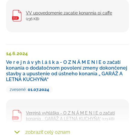
VV upovedomenie zacatie konannia pi caffe
(236 KB)
14.6.
2024
Ve r e j n á v yh l á š k a - O Z N Á M E N I E o začatí
konania o dodatočnom povolení zmeny dokončenej
stavby a upustenie od ústneho konania „ GARÁŽ A
LETNÁ KUCHYŇA“
zvesené:
01.07.2024
Verejná vyhláška - O Z N Á M E N I E o začatí
konania „ GARÁŽ A LETNÁ KUCHYŇA“
(173 KB)
zobraziť celý oznam