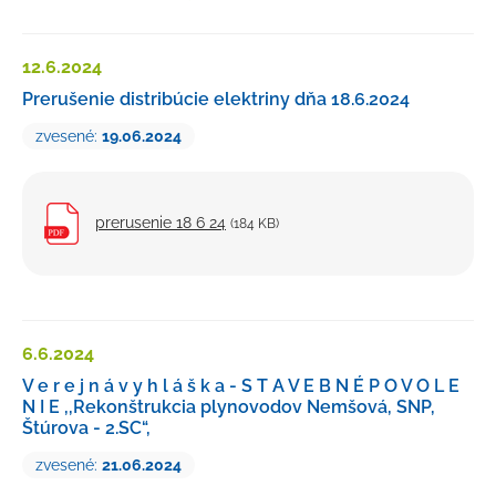
Doložka o autorizácii
(64 KB)
12.6.
2024
Prerušenie distribúcie elektriny dňa 18.6.2024
zvesené:
19.06.2024
prerusenie 18 6 24
(184 KB)
6.6.
2024
V e r e j n á v y h l á š k a - S T A V E B N É P O V O L E
N I E ,,Rekonštrukcia plynovodov Nemšová, SNP,
Štúrova - 2.SC“,
zvesené:
21.06.2024