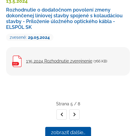
13.5.
2024
Rozhodnutie o dodatočnom povolení zmeny
dokončenej líniovej stavby spojené s kolaudáciou
stavby - Priloženie úložného optického kábla -
ELSPOL SK
zvesené:
29.05.2024
135 2024 Rozhodnutie zverejnenie
(766 KB)
Strana 5 / 8
Predchádzajúca strana
Nasledujúca strana
zobraziť ďalšie…