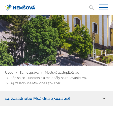
Vyhľad
V
Úvod
Samospráva
Mestské zastupiteľstvo
Zápisnice, uznesenia a materiály na rokovanie MsZ
14. zasadnutie MsZ dňa 27.04.2016
14. zasadnutie MsZ dňa 27.04.2016
Primátor mesta