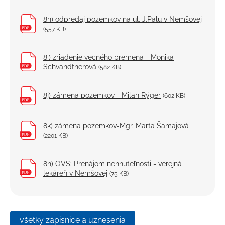
8h) odpredaj pozemkov na ul. J.Palu v Nemšovej
(557 KB)
8i) zriadenie vecného bremena - Monika
Schvandtnerová
(582 KB)
8j) zámena pozemkov - Milan Rýger
(602 KB)
8k) zámena pozemkov-Mgr. Marta Šamajová
(2201 KB)
8n) OVS: Prenájom nehnuteľnosti - verejná
lekáreň v Nemšovej
(75 KB)
všetky zápisnice a uznesenia