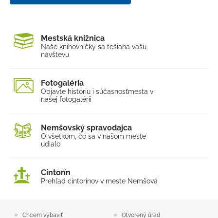
Mestská knižnica
Naše knihovníčky sa tešia
na vašu
návštevu
Fotogaléria
Objavte históriu i súčasnosť
mesta v
našej fotogalérii
Nemšovský spravodajca
O všetkom, čo sa v našom
meste
udialo
Cintorín
Prehľad cintorínov v meste Nemšová
Chcem vybaviť
Otvorený úrad