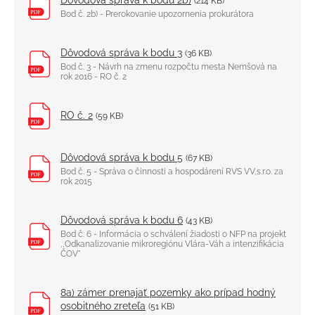
Dôvodová správa k bodu 2b)
(214 KB)
Bod č. 2b) - Prerokovanie upozornenia prokurátora
Dôvodová správa k bodu 3
(36 KB)
Bod č. 3 - Návrh na zmenu rozpočtu mesta Nemšová na
rok 2016 - RO č. 2
RO č. 2
(59 KB)
Dôvodová správa k bodu 5
(67 KB)
Bod č. 5 - Správa o činnosti a hospodárení RVS VV,s.r.o. za
rok 2015
Dôvodová správa k bodu 6
(43 KB)
Bod č. 6 - Informácia o schválení žiadosti o NFP na projekt
,,Odkanalizovanie mikroregiónu Vlára-Váh a intenzifikácia
ČOV"
8a) zámer prenajať pozemky ako prípad hodný
osobitného zreteľa
(51 KB)