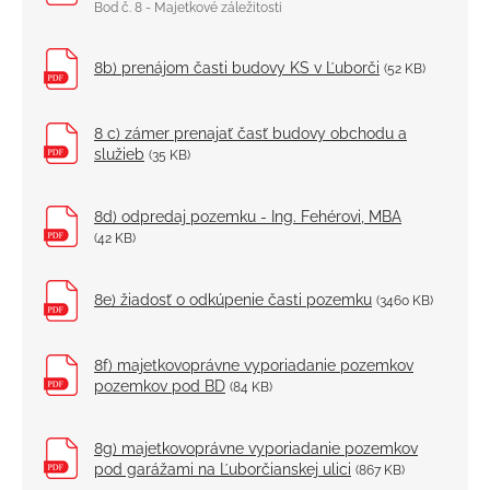
Bod č. 8 - Majetkové záležitosti
8b) prenájom časti budovy KS v Ľuborči
(52 KB)
8 c) zámer prenajať časť budovy obchodu a
služieb
(35 KB)
8d) odpredaj pozemku - Ing. Fehérovi, MBA
(42 KB)
8e) žiadosť o odkúpenie časti pozemku
(3460 KB)
8f) majetkovoprávne vyporiadanie pozemkov
pozemkov pod BD
(84 KB)
8g) majetkovoprávne vyporiadanie pozemkov
pod garážami na Ľuborčianskej ulici
(867 KB)