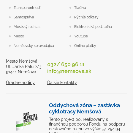
Transparentnosť
Tlačivá
Samospráva
Rýchle odkazy
Mestský rozhlas
Elektronická podateľňa
Mesto
Youtube
Nemšovský spravodajca
Online platby
Mesto Nemšová
032/ 650 96 11
Ul. Janka Palu 2/3
info@nemsova.sk
91441 Nemšová
Úradné hodiny
Ďaľsie kontakty
Oddychová zóna – zastávka
cyklotrasy Nemšová
Tento projekt bol realizovaný s
finančnou podporou Fondu na podporu
cestovného ruchu vo výške 51 254,94