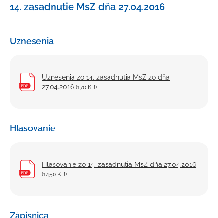
14. zasadnutie MsZ dňa 27.04.2016
Mestské zastupiteľstvo
Poslanci MsZ
Uznesenia
Zápisnice, uznesenia a materiály na rokovanie MsZ
Účasť poslancov na MsZ
Uznesenia zo 14. zasadnutia MsZ zo dňa
Rokovací poriadok a poriadok odmeňovania
27.04.2016
(170 KB)
Plán zasadnutí Mestského zastupiteľstva Nemšová
na rok 2026
Komisie MsZ
Hlasovanie
Výbory mestských častí
Hlavný kontrolór
Hlasovanie zo 14. zasadnutia MsZ dňa 27.04.2016
Mestský úrad
(1450 KB)
Všeobecne záväzné nariadenia
Voľby
Zápisnica