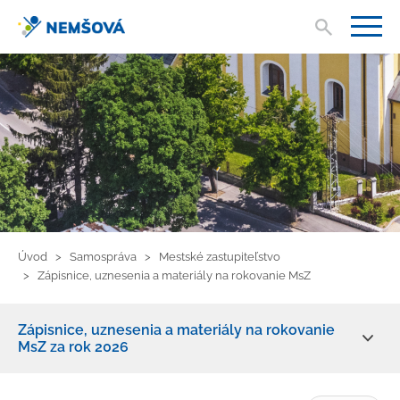
Vyhľad
V
Úvod
Samospráva
Mestské zastupiteľstvo
Zápisnice, uznesenia a materiály na rokovanie MsZ
Zápisnice, uznesenia a materiály na rokovanie
MsZ za rok 2026
Primátor mesta