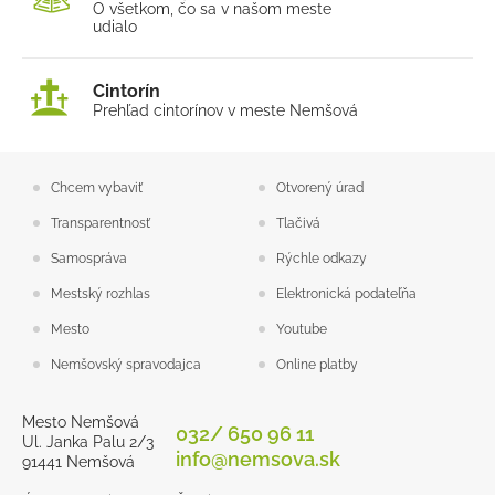
O všetkom, čo sa v našom
meste
udialo
Cintorín
Prehľad cintorínov v meste Nemšová
Chcem vybaviť
Otvorený úrad
Transparentnosť
Tlačivá
Samospráva
Rýchle odkazy
Mestský rozhlas
Elektronická podateľňa
Mesto
Youtube
Nemšovský spravodajca
Online platby
Mesto Nemšová
032/ 650 96 11
Ul. Janka Palu 2/3
info@nemsova.sk
91441 Nemšová