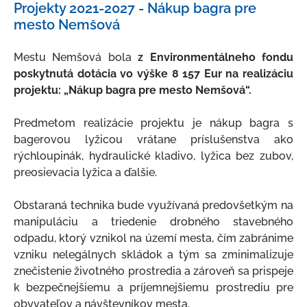
Projekty 2021-2027 - Nákup bagra pre
O meste
mesto Nemšová
Kultúra a šport
Mestu Nemšová bola
z Environmentálneho fondu
Ubytovanie a stravovanie
poskytnutá dotácia vo výške 8 157 Eur na realizáciu
projektu: „Nákup bagra pre mesto Nemšová“.
Strategické dokumenty
Územný plán mesta
Predmetom realizácie projektu je nákup bagra s
bagerovou lyžicou vrátane príslušenstva ako
Mapový portál
rýchloupinák, hydraulické kladivo, lyžica bez zubov,
Nemšovský spravodajca
preosievacia lyžica a ďalšie.
Mestský rozhlas
Obstaraná technika bude využívaná predovšetkým na
Odpadové hospodárstvo
manipuláciu a triedenie drobného stavebného
odpadu, ktorý vznikol na území mesta, čím zabránime
Verejno-prospešné služby
vzniku nelegálnych skládok a tým sa zminimalizuje
Fotogaléria
znečistenie životného prostredia a zároveň sa prispeje
k bezpečnejšiemu a príjemnejšiemu prostrediu pre
Školstvo
obyvateľov a návštevníkov mesta.