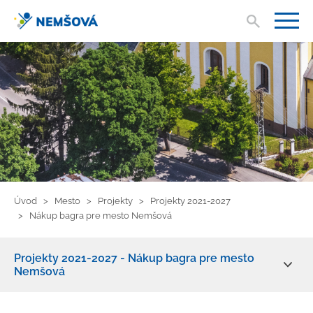
Vyhľad
V
Úvod
Mesto
Projekty
Projekty 2021-2027
Nákup bagra pre mesto Nemšová
Projekty 2021-2027 - Nákup bagra pre mesto
Nemšová
Aktuality