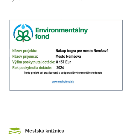
Projekty
Projekty 2014-2020
Projekty 2007-2013
Dotácie
Dotácie TSK 2022 Palatin 2
Projekty 2021-2027
Nákup bagra pre mesto Nemšová
Rekonštrukcia verejného vodovodu v Nemšovej (ul.
Šidlíkové, Šmidkeho a križovatka ul. SNP/Šidlíkové)
Rekonštrukcia verejného vodovodu v Nemšovej (ul.
Mládežnícka, Pionierska, Areál ZŠ)
INTERREG Slovensko – Česko
Elektronické služby
Mestská knižnica