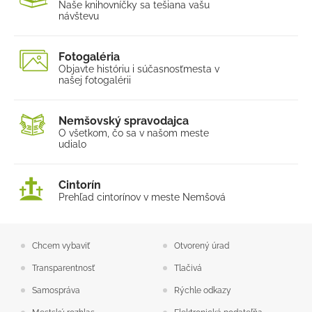
Naše knihovníčky sa tešia
na vašu
návštevu
Fotogaléria
Objavte históriu i súčasnosť
mesta v
našej fotogalérii
Nemšovský spravodajca
O všetkom, čo sa v našom
meste
udialo
Cintorín
Prehľad cintorínov v meste Nemšová
Chcem vybaviť
Otvorený úrad
Transparentnosť
Tlačivá
Samospráva
Rýchle odkazy