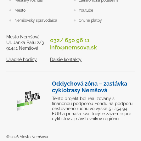
Mestský rozhlas
Elektronická podateľňa
Mesto
Youtube
Nemšovský spravodajca
Online platby
Mesto Nemšová
032/ 650 96 11
Ul. Janka Palu 2/3
info@nemsova.sk
91441 Nemšová
Úradné hodiny
Ďaľsie kontakty
Oddychová zóna – zastávka
cyklotrasy Nemšová
Tento projekt bol realizovaný s
finančnou podporou Fondu na podporu
cestovného ruchu vo výške 51 254,94
EUR a prináša kvalitnejšie zázemie pre
cyklistov aj návštevníkov regiónu.
© 2026 Mesto Nemšová