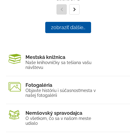
Predchádzajúca strana
Nasledujúca strana
zobraziť ďalšie…
Mestská knižnica
Naše knihovníčky sa tešia
na vašu
návštevu
Fotogaléria
Objavte históriu i súčasnosť
mesta v
našej fotogalérii
Nemšovský spravodajca
O všetkom, čo sa v našom
meste
udialo