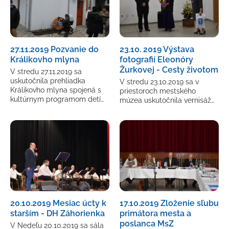
27.11.2019 Pozvanie do
23.10. 2019 Výstava
Králikovho mlyna
fotografií Eleonóry
Žurkovej - Cesty životom
V stredu 27.11.2019 sa
uskutočnila prehliadka
V stredu 23.10.2019 sa v
Králikovho mlyna spojená s
priestoroch mestského
kultúrnym programom detí…
múzea uskutočnila vernisáž…
20.10.2019 Mesiac úcty k
17.10.2019 Zloženie sľubu
starším - DH Záhorienka
primátora mesta a
poslanca MsZ
V Nedeľu 20.10.2019 sa sála