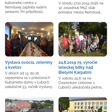
kultúrneho centra v
V stredu 17.10.2019 zložil na
Nemšovej zaplnila našimi
12. zasadnutí MsZ sľub
seniormi. Pri príležitosti…
primátor mesta Nemšová…
Výstava ovocia, zeleniny
24.8.2019 75. výročie
a kvetov
leteckej bitky nad
Bielymi Karpatmi
V dňoch od 13. do 16.
septembra sa v priestoroch
V sobotu 24.8. sa na
Kultúrneho domu v Ľuborči
Dvoreckom cintoríne v
uskutočnil 53. ročník Výstavy…
Ľuborči uskutočnila pietna…