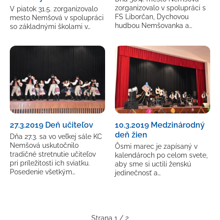
zorganizovalo v spolupráci s
V piatok 31.5. zorganizovalo
FS Liborčan, Dychovou
mesto Nemšová v spolupráci
hudbou Nemšovanka a…
so základnými školami v…
27.3.2019 Deň učiteľov
10.3.2019 Medzinárodný
deň žien
Dňa 27.3. sa vo veľkej sále KC
Nemšová uskutočnilo
Ôsmi marec je zapísaný v
tradičné stretnutie učiteľov
kalendároch po celom svete,
pri príležitosti ich sviatku.
aby sme si uctili ženskú
Posedenie všetkým…
jedinečnosť a…
Strana 1 / 2