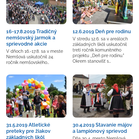
16-17.8.2019 Tradičný
12.6.2019 Deň pre rodinu
nemšovský jarmok a
V stredu 12.6. sa v areáloch
sprievodné akcie
základných škôl uskutočnil
tretí ročník komunitného
V dňoch 16.-17.8. sa v meste
projektu ,,Deň pre rodinu."
Nemšová uskutočnil 24.
Okrem stanovíšť s…
ročník nemšovského…
31.5.2019 Atletické
30.4.2019 Stavanie májov
preteky pre žiakov
a lampiónový sprievod
základných škôl
Dňa 30.4. mesto Nemšová