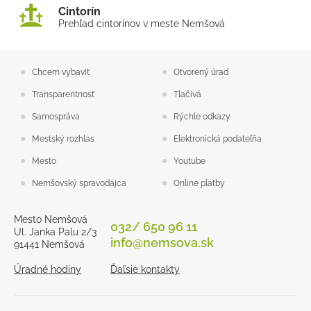
Cintorín
Prehľad cintorínov v meste Nemšová
Chcem vybaviť
Otvorený úrad
Transparentnosť
Tlačivá
Samospráva
Rýchle odkazy
Mestský rozhlas
Elektronická podateľňa
Mesto
Youtube
Nemšovský spravodajca
Online platby
Mesto Nemšová
032/ 650 96 11
Ul. Janka Palu 2/3
info@nemsova.sk
91441 Nemšová
Úradné hodiny
Ďaľsie kontakty