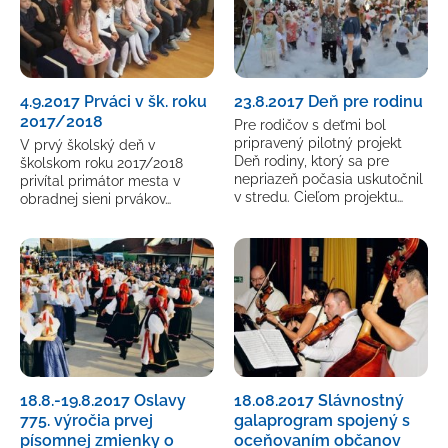
4.9.2017 Prváci v šk. roku
23.8.2017 Deň pre rodinu
2017/2018
Pre rodičov s deťmi bol
pripravený pilotný projekt
V prvý školský deň v
Deň rodiny, ktorý sa pre
školskom roku 2017/2018
nepriazeň počasia uskutočnil
privítal primátor mesta v
v stredu. Cieľom projektu…
obradnej sieni prvákov…
18.8.-19.8.2017 Oslavy
18.08.2017 Slávnostný
775. výročia prvej
galaprogram spojený s
písomnej zmienky o
oceňovaním občanov