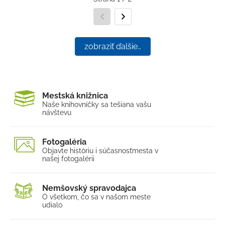
Predchádzajúca strana
Nasledujúca strana
zobraziť ďalšie…
Mestská knižnica
Naše knihovníčky sa tešia
na vašu
návštevu
Fotogaléria
Objavte históriu i súčasnosť
mesta v
našej fotogalérii
Nemšovský spravodajca
O všetkom, čo sa v našom
meste
udialo