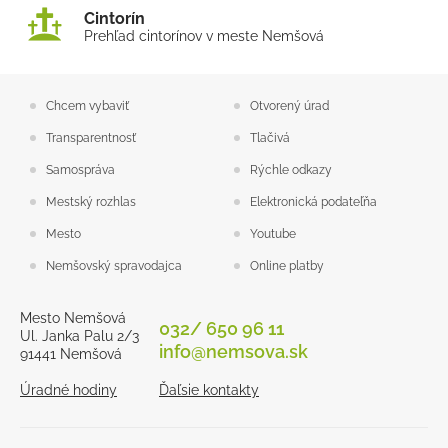
Cintorín
Prehľad cintorínov v meste Nemšová
Chcem vybaviť
Otvorený úrad
Transparentnosť
Tlačivá
Samospráva
Rýchle odkazy
Mestský rozhlas
Elektronická podateľňa
Mesto
Youtube
Nemšovský spravodajca
Online platby
Mesto Nemšová
032/ 650 96 11
Ul. Janka Palu 2/3
info@nemsova.sk
91441 Nemšová
Úradné hodiny
Ďaľsie kontakty