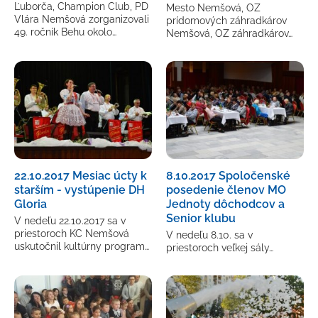
Ľuborča, Champion Club, PD
Mesto Nemšová, OZ
Vlára Nemšová zorganizovali
prídomových záhradkárov
49. ročník Behu okolo…
Nemšová, OZ záhradkárov…
22.10.2017 Mesiac úcty k
8.10.2017 Spoločenské
starším - vystúpenie DH
posedenie členov MO
Gloria
Jednoty dôchodcov a
Senior klubu
V nedeľu 22.10.2017 sa v
priestoroch KC Nemšová
V nedeľu 8.10. sa v
uskutočnil kultúrny program…
priestoroch veľkej sály…