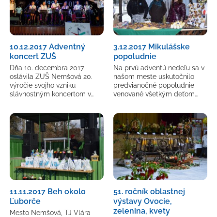
10.12.2017 Adventný
3.12.2017 Mikulášske
koncert ZUŠ
popoludnie
Dňa 10. decembra 2017
Na prvú adventú nedeľu sa v
oslávila ZUŠ Nemšová 20.
našom meste uskutočnilo
výročie svojho vzniku
predvianočné popoludnie
slávnostným koncertom v…
venované všetkým deťom…
11.11.2017 Beh okolo
51. ročník oblastnej
Ľuborče
výstavy Ovocie,
zelenina, kvety
Mesto Nemšová, TJ Vlára