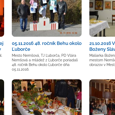
ej
05.11.2016 48. ročník Behu okolo
21.10.2016 
v
Ľuborče
Boženy Sláv
l.
Mesto Nemšová, TJ Ľuborča, PD Vlára
Maliarka Božen
Nemšová a mládež z Ľuborče poriadali
mestom Nemšov
48. ročník Behu okolo Ľuborče dňa
obrazov v Mes
05.11.2016.