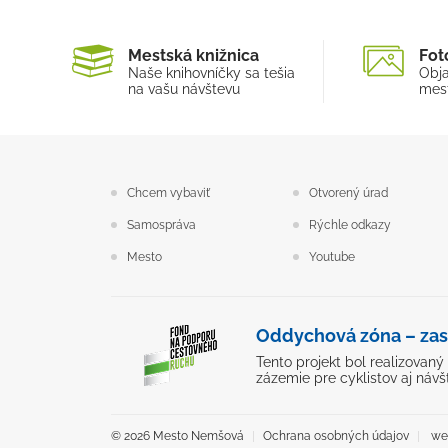
Mestská knižnica
Fot
Naše knihovníčky sa tešia
Obja
na vašu návštevu
mest
Chcem vybaviť
Otvorený úrad
Samospráva
Rýchle odkazy
Mesto
Youtube
Oddychová zóna – zas
Tento projekt bol realizovan
zázemie pre cyklistov aj návš
© 2026 Mesto Nemšová
Ochrana osobných údajov
web