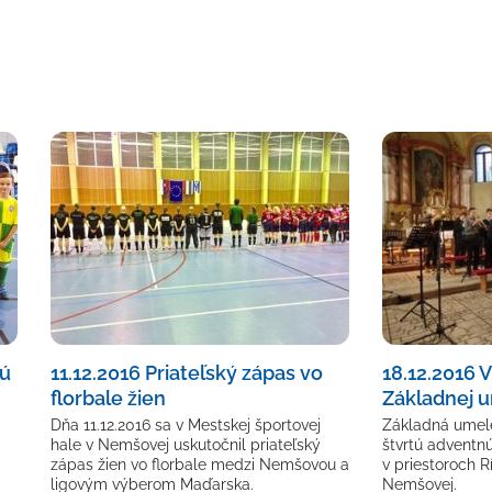
kú
11.12.2016 Priateľský zápas vo
18.12.2016 
florbale žien
Základnej u
Dňa 11.12.2016 sa v Mestskej športovej
Základná umele
hale v Nemšovej uskutočnil priateľský
štvrtú adventn
zápas žien vo florbale medzi Nemšovou a
v priestoroch R
ligovým výberom Maďarska.
Nemšovej.