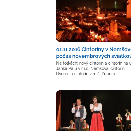
01.11.2016 Cintoríny v Nemšov
počas novembrových sviatko
Na fotkách: nový cintorín a cintorín na u
Janka Palu v m.č. Nemšová, cintorín
Dvorec a cintorín v m.č. Ľubora.