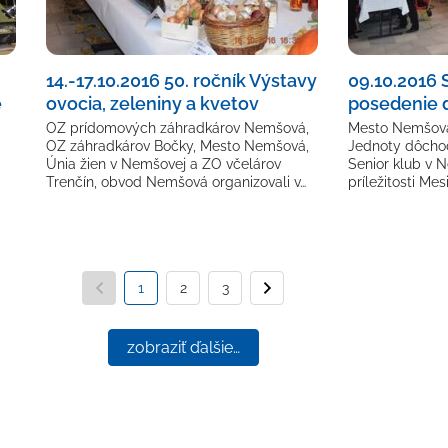
14.-17.10.2016 50. ročník Výstavy
09.10.2016
e
ovocia, zeleniny a kvetov
posedenie 
OZ prídomových záhradkárov Nemšová,
Mesto Nemšová
OZ záhradkárov Bočky, Mesto Nemšová,
Jednoty dôcho
Únia žien v Nemšovej a ZO včelárov
Senior klub v N
Trenčín, obvod Nemšová organizovali v…
príležitosti Me
1
Predchádzajúca strana
2
3
Nasledujúca strana
zobraziť ďalšie…