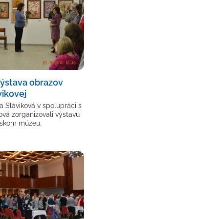
Výstava obrazov
ikovej
a Sláviková v spolupráci s
á zorganizovali výstavu
tskom múzeu.