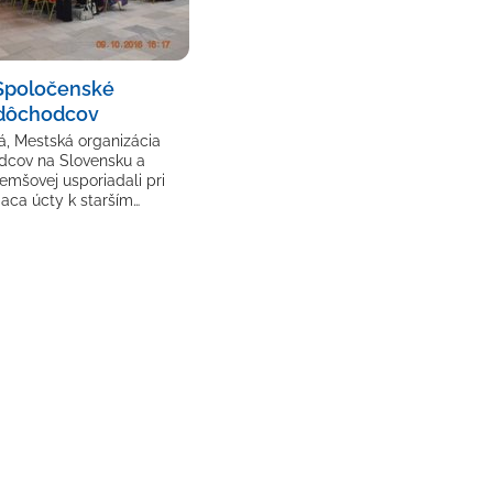
 Spoločenské
dôchodcov
, Mestská organizácia
dcov na Slovensku a
emšovej usporiadali pri
siaca úcty k starším…