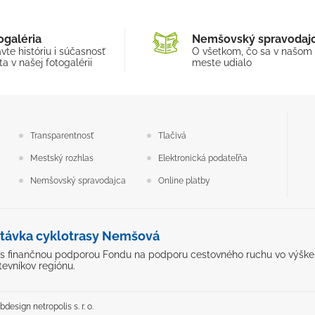
ogaléria
Nemšovský spravodaj
vte históriu i súčasnosť
O všetkom, čo sa v našom
a v našej fotogalérii
meste udialo
Transparentnosť
Tlačivá
Mestský rozhlas
Elektronická podateľňa
Nemšovský spravodajca
Online platby
távka cyklotrasy Nemšová
ý s finančnou podporou Fondu na podporu cestovného ruchu vo výške 5
tevníkov regiónu.
design netropolis s. r. o.