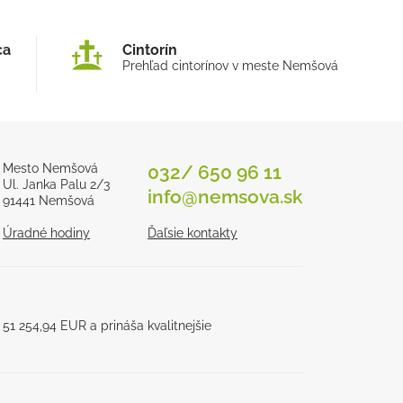
ca
Cintorín
Prehľad cintorínov v meste Nemšová
Mesto Nemšová
032/ 650 96 11
Ul. Janka Palu 2/3
info@nemsova.sk
91441 Nemšová
Úradné hodiny
Ďaľsie kontakty
1 254,94 EUR a prináša kvalitnejšie