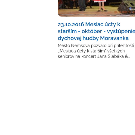
23.10.2016 Mesiac úcty k
starším - október - vystúpeni
dychovej hudby Moravanka
Mesto Nemšová pozvalo pri príležitosti
,,Mesiaca úcty k starším" všetkých
seniorov na koncert Jana Slabáka &…