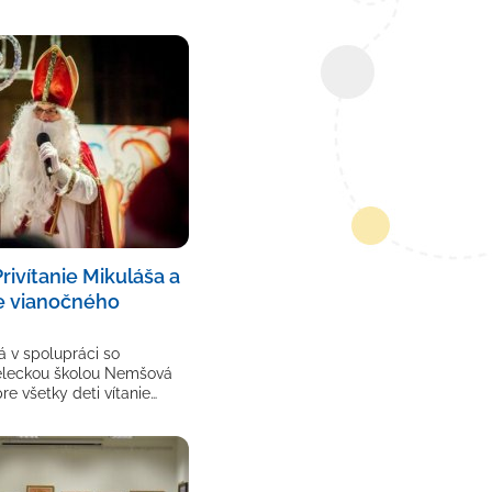
Privítanie Mikuláša a
e vianočného
 v spolupráci so
leckou školou Nemšová
re všetky deti vítanie…