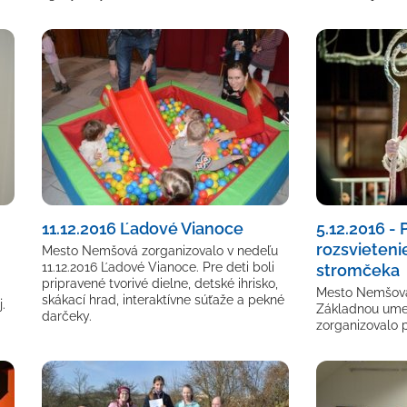
11.12.2016 Ľadové Vianoce
5.12.2016 - 
rozsvieteni
Mesto Nemšová zorganizovalo v nedeľu
11.12.2016 Ľadové Vianoce. Pre deti boli
stromčeka
a
pripravené tvorivé dielne, detské ihrisko,
Mesto Nemšová
skákací hrad, interaktívne súťaže a pekné
.
Základnou ume
darčeky.
zorganizovalo p