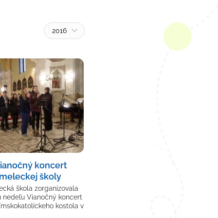
2016
Vianočný koncert
meleckej školy
cká škola zorganizovala
ú nedeľu Vianočný koncert
ímskokatolíckeho kostola v