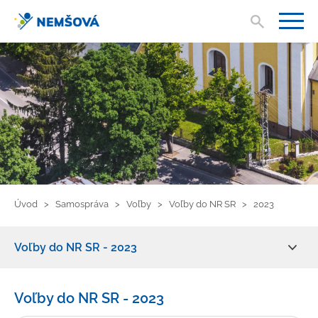
Vyhľad
V
Úvod
Samospráva
Voľby
Voľby do NR SR
2023
Voľby do NR SR - 2023
Primátor mesta
Voľby do NR SR - 2023
Mestské zastupiteľstvo