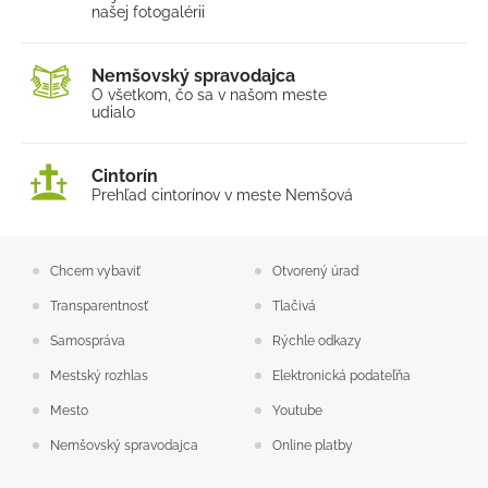
našej fotogalérii
Nemšovský spravodajca
O všetkom, čo sa v našom
meste
udialo
Cintorín
Prehľad cintorínov v meste Nemšová
Chcem vybaviť
Otvorený úrad
Transparentnosť
Tlačivá
Samospráva
Rýchle odkazy
Mestský rozhlas
Elektronická podateľňa
Mesto
Youtube
Nemšovský spravodajca
Online platby