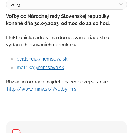
2023
Komisie MsZ
Voľby do Národnej rady Slovenskej republiky
Výbory mestských častí
konané dňa 30.09.2023 od 7.00 do 22.00 hod.
Hlavný kontrolór
Elektronická adresa na doručovanie žiadostí o
Mestský úrad
vydanie hlasovacieho preukazu:
Všeobecne záväzné nariadenia
evidencia@nemsova.sk
Voľby
matrika
@nemsova.sk
Voľby do orgánov samosprávy obcí - SPOJENÉ
VOĽBY
Bližšie informácie nájdete na webovej stránke:
Voľby do orgánov samosprávnych krajov
http://www.minv.sk/?volby-nrsr
Voľby do NR SR
2023
Prezidentské voľby
Voľby do Európskeho parlamentu