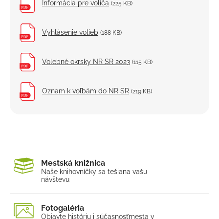
Referendum
Informácia pre voliča
(225 KB)
Referendum 2023
Vyhlásenie volieb
(188 KB)
Referendum 2026
Volebné okrsky NR SR 2023
(115 KB)
Oznam k voľbám do NR SR
(219 KB)
Mestská knižnica
Naše knihovníčky sa tešia
na vašu
návštevu
Fotogaléria
Objavte históriu i súčasnosť
mesta v