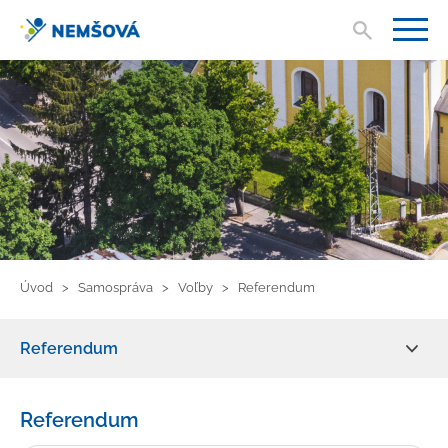
Vyhľad
V
Úvod
Samospráva
Voľby
Referendum
Referendum
Primátor mesta
Referendum
Mestské zastupiteľstvo