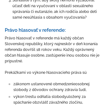
Súhlasíte s tým, aby školy nemohli vyžadovať
Referendum 2023
účasť detí na vyučovaní v oblasti sexuálneho
Referendum 2026
správania či eutanázie, ak ich rodičia alebo deti
samé nesúhlasia s obsahom vyučovania?
Právo hlasovať v referende:
Právo hlasovať v referende má každý občan
Slovenskej republiky, ktorý najneskôr v deň konania
referenda dovŕšil 18 rokov veku. Každý oprávnený
občan hlasuje osobne, zastúpenie inou osobou nie je
prípustné.
Prekážkami vo výkone hlasovacieho práva sú
zákonom ustanovené obmedzenieosobnej
slobody z dôvodov ochrany zdravia ľudí,
výkon trestu odňatia slobodyuložený za
spáchanie obzvlášť závažného zločinu,