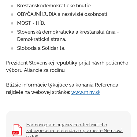
Kresťanskodemokratické hnutie,
OBYČAJNÍ ĽUDIA a nezávislé osobnosti,
MOST - HÍD,
Slovenská demokratická a kresťanská únia -
Demokratická strana,
Sloboda a Solidarita.
Prezident Slovenskej republiky prijal návrh petičného
výboru Aliancie za rodinu
Bližšie informácie týkajúce sa konania Referenda
nájdete na webovej stránke:
www.minv.sk
Harmonogram organizačno-technického
zabezpečenia referenda 2015 v meste Nemšová
(24 KB)