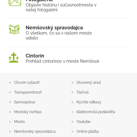
Objavte históriu i súčasnosť
mesta v
našej fotogalérii
Nemšovský spravodajca
O všetkom, čo sa v našom
meste
udialo
Cintorín
Prehľad cintorínov v meste Nemšová
Chcem vybaviť
Otvorený úrad
Transparentnosť
Tlačivá
Samospráva
Rýchle odkazy
Mestský rozhlas
Elektronická podateľňa
Mesto
Youtube
Nemšovský spravodajca
Online platby