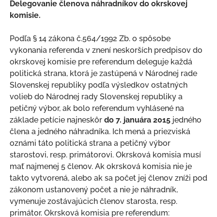
Delegovanie členova náhradníkov do okrskovej
komisie.
Podľa § 14 zákona č.564/1992 Zb. o spôsobe
vykonania referenda v znení neskorších predpisov do
okrskovej komisie pre referendum deleguje každá
politická strana, ktorá je zastúpená v Národnej rade
Slovenskej republiky podľa výsledkov ostatných
volieb do Národnej rady Slovenskej republiky a
petičný výbor, ak bolo referendum vyhlásené na
základe petície najneskôr
do 7. januára 2015
jedného
člena a jedného náhradníka. Ich mená a priezviská
oznámi táto politická strana a petičný výbor
starostovi, resp. primátorovi. Okrsková komisia musí
mať najmenej 5 členov. Ak okrsková komisia nie je
takto vytvorená, alebo ak sa počet jej členov zníži pod
zákonom ustanovený počet a nie je náhradník,
vymenuje zostávajúcich členov starosta, resp.
primátor. Okrsková komisia pre referendum: