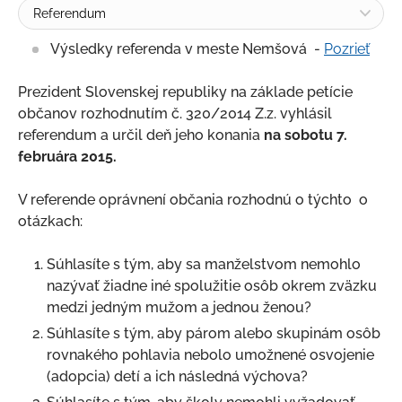
Referendum
Komisie MsZ
Výsledky referenda v meste Nemšová -
Pozrieť
Výbory mestských častí
Hlavný kontrolór
Prezident Slovenskej republiky na základe petície
občanov rozhodnutím č. 320/2014 Z.z. vyhlásil
Mestský úrad
referendum a určil deň jeho konania
na sobotu 7.
Všeobecne záväzné nariadenia
februára 2015.
Voľby
V referende oprávnení občania rozhodnú o týchto o
Voľby do orgánov samosprávy obcí - SPOJENÉ
otázkach:
VOĽBY
Voľby do orgánov samosprávnych krajov
Súhlasíte s tým, aby sa manželstvom nemohlo
Voľby do NR SR
nazývať žiadne iné spolužitie osôb okrem zväzku
medzi jedným mužom a jednou ženou?
Prezidentské voľby
Súhlasíte s tým, aby párom alebo skupinám osôb
Voľby do Európskeho parlamentu
rovnakého pohlavia nebolo umožnené osvojenie
Referendum
(adopcia) detí a ich následná výchova?