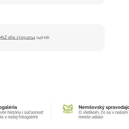
 MsZ dňa 17.09.2014
(248 KB)
ogaléria
Nemšovský spravodaj
vte históriu i súčasnosť
O všetkom, čo sa v našom
a v našej fotogalérii
meste udialo