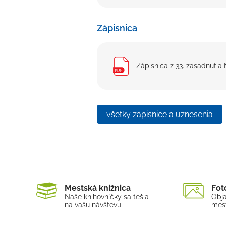
Zápisnica
Zápisnica z 33. zasadnutia
všetky zápisnice a uznesenia
Mestská knižnica
Fot
Naše knihovníčky sa tešia
Obja
na vašu návštevu
mest