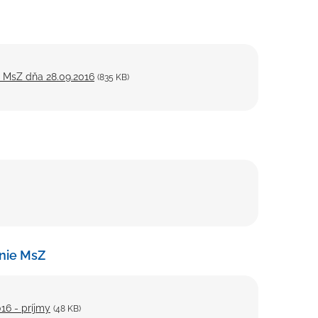
a MsZ dňa 28.09.2016
(835 KB)
nie MsZ
16 - príjmy
(48 KB)