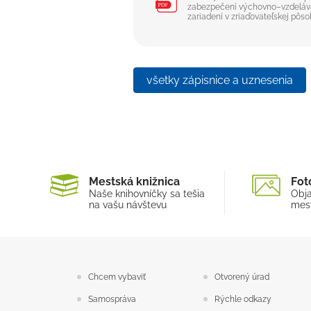
zabezpečení výchovno–vzdeláva
zariadení v zriaďovateľskej pôs
všetky zápisnice a uznesenia
Mestská knižnica
Fot
Naše knihovníčky sa tešia
Obja
na vašu návštevu
mest
Chcem vybaviť
Otvorený úrad
Samospráva
Rýchle odkazy