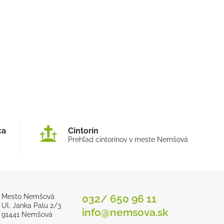
ca
Cintorín
Prehľad cintorínov v meste Nemšová
Mesto Nemšová
032/ 650 96 11
Ul. Janka Palu 2/3
info@nemsova.sk
91441 Nemšová