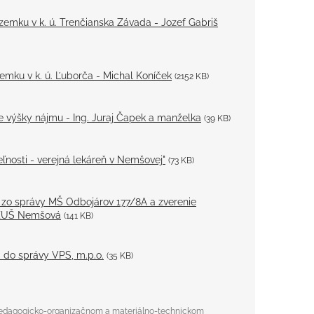
zemku v k. ú. Trenčianska Závada - Jozef Gabriš
emku v k. ú. Ľuborča - Michal Koníček
(2152 KB)
e výšky nájmu - Ing. Juraj Čapek a manželka
(39 KB)
ľnosti - verejná lekáreň v Nemšovej"
(73 KB)
 zo správy MŠ Odbojárov 177/8A a zverenie
 ZUŠ Nemšová
(141 KB)
 do správy VPS, m.p.o.
(35 KB)
 pedagogicko-organizačnom a materiálno-technickom