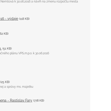
a Nemšová k 30.06.2016 a návrh na zmenu rozpočtu mesta
016 - výdaje
(118 KB)
(62 KB)
.
(51 KB)
nčného plánu VPS,m.p.o. k 30.06.2016
(25 KB)
nej a správy ms. majetku
ena - Rastislav Fary
(778 KB)