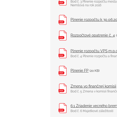
Bod č. 3 Plnenie rozpočtu mest
Nemšová na rok 2016
Plnenie rozpočtu k 30.06.2
Rozpočtové opatrenie č. 4
Plnenie rozpočtu VPS,m.p.o
Bod č. 4 Plnenie rozpočtu a fina
Plnenie FP
(20 KB)
Zmena vo finančnej komisii
Bod č. 5 Zmena v komisii finanč
6.1 Zriadenie vecného brem
Bod č. 6 Majetkové záležitosti