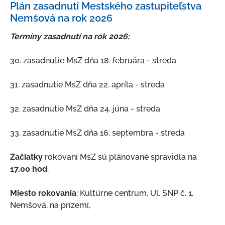
Plán zasadnutí Mestského zastupiteľstva
Mestské zastupiteľstvo
Nemšová na rok 2026
Poslanci MsZ
Termíny zasadnutí na rok 2026:
Zápisnice, uznesenia a materiály na rokovanie MsZ
30. zasadnutie MsZ dňa 18. februára - streda
Účasť poslancov na MsZ
Rokovací poriadok a poriadok odmeňovania
31. zasadnutie MsZ dňa 22. apríla - streda
Plán zasadnutí Mestského zastupiteľstva Nemšová
na rok 2026
32. zasadnutie MsZ dňa 24. júna - streda
Komisie MsZ
33. zasadnutie MsZ dňa 16. septembra - streda
Výbory mestských častí
Začiatky
rokovaní MsZ sú plánované spravidla na
Hlavný kontrolór
17.00 hod
.
Mestský úrad
Miesto rokovania
: Kultúrne centrum, Ul. SNP č. 1,
Všeobecne záväzné nariadenia
Nemšová, na prízemí,
Voľby