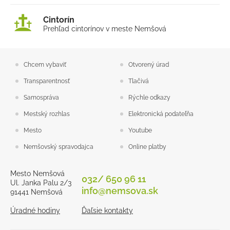
Cintorín
Prehľad cintorínov v meste Nemšová
Chcem vybaviť
Otvorený úrad
Transparentnosť
Tlačivá
Samospráva
Rýchle odkazy
Mestský rozhlas
Elektronická podateľňa
Mesto
Youtube
Nemšovský spravodajca
Online platby
Mesto Nemšová
032/ 650 96 11
Ul. Janka Palu 2/3
info@nemsova.sk
91441 Nemšová
Úradné hodiny
Ďaľsie kontakty