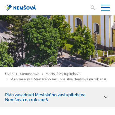
Vyhľad
V
Úvod
Samospráva
Mestské zastupiteľstvo
Plán zasadnutí Mestského zastupiteľstva Nemšová na rok 2026
Plán zasadnutí Mestského zastupiteľstva
Nemšová na rok 2026
Primátor mesta