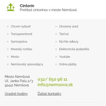
Cintorín
Prehľad cintorínov v meste Nemšová
Chcem vybaviť
Otvorený úrad
Transparentnosť
Tlačivá
Samospráva
Rýchle odkazy
Mestský rozhlas
Elektronická podateľňa
Mesto
Youtube
Nemšovský spravodajca
Online platby
Mesto Nemšová
032/ 650 96 11
Ul. Janka Palu 2/3
info@nemsova.sk
91441 Nemšová
Úradné hodiny
Ďaľsie kontakty