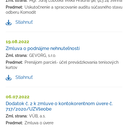
Zml. strana:
Mgr. Juraj Lobotka Veľká Hradná 98, 913 24 Svinná
Predmet:
Uskutočnenie a spracovanie auditu súčasného stavu
odberu Komodít
Stiahnuť
19.08.2022
Zmluva o podnájme nehnuteľností
Zml. strana:
GEVORG, s.r.o.
Predmet:
Prenájom parciel- účel prevádzkovania tenisových
kurtov
Stiahnuť
06.07.2022
Dodatok č. 2 k zmluve o kontokorentnom úvere č.
717/2020/UZVšeobe
Zml. strana:
VÚB, a.s.
Predmet:
Zmluva o úvere