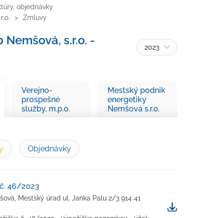
ktúry, objednávky
r.o.
Zmluvy
 Nemšová, s.r.o. -
2023
Verejno-
Mestský podnik
prospešné
energetiky
služby, m.p.o.
Nemšová s.r.o.
y
Objednávky
č. 46/2023
vá, Mestský úrad ul. Janka Palu 2/3 914 41
Stiahnuť