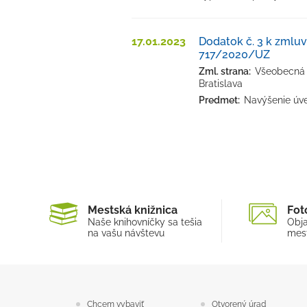
17.01.2023
Dodatok č. 3 k zmlu
717/2020/UZ
Zml. strana:
Všeobecná ú
Bratislava
Predmet:
Navýšenie úv
Mestská knižnica
Fot
Naše knihovníčky sa tešia
Obja
na vašu návštevu
mest
Chcem vybaviť
Otvorený úrad