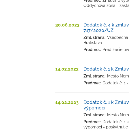
Predmet:
Zmluva o výpo
Oddychová zóna - zast
30.06.2023
Dodatok č. 4 k zmlu
717/2020/UZ
Zml. strana:
Všeobecná ú
Bratislava
Predmet:
Predĺženie úv
14.02.2023
Dodatok č. 1 k Zmlu
Zml. strana:
Mesto Nemš
Predmet:
Dodatok č. 1 
14.02.2023
Dodatok č. 1 k Zmluv
výpomoci
Zml. strana:
Mesto Nemš
Predmet:
Dodatok č. 1 k
výpomoci - poskytnutie 