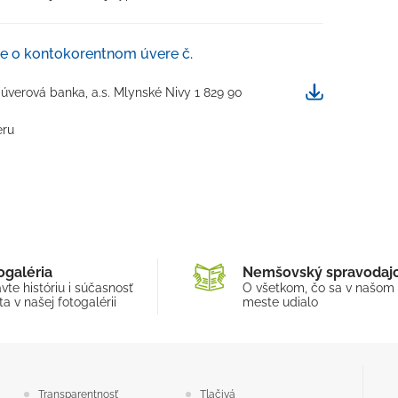
ve o kontokorentnom úvere č.
Stiahnuť
verová banka, a.s. Mlynské Nivy 1 829 90
eru
ogaléria
Nemšovský spravodaj
vte históriu i súčasnosť
O všetkom, čo sa v našom
a v našej fotogalérii
meste udialo
Transparentnosť
Tlačivá