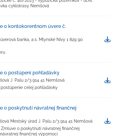
žičke č. 46/2023 - výpožička pozemkov - účel:
ávka cyklotrasy Nemšová
ve o kontokorentnom úvere č.
Stiahnuť
verová banka, a.s. Mlynské Nivy 1 829 90
eru
ve o postúpení pohľadávky
Stiahnuť
ová J. Palu 2/3 914 41 Nemšová
- postúpenie celej pohľadávky
e o poskytnutí návratnej finančnej
Stiahnuť
ová Mestský úrad J. Palu 2/3 914 41 Nemšová
 Zmluve o poskytnutí návratnej finančnej
návratnej finančnej výpomoci