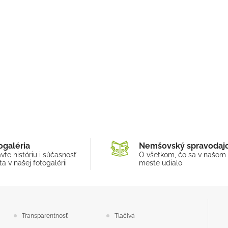
ogaléria
Nemšovský spravodaj
vte históriu i súčasnosť
O všetkom, čo sa v našom
a v našej fotogalérii
meste udialo
Transparentnosť
Tlačivá