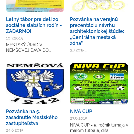
Letný tábor pre deti zo
Pozvánka na verejnú
sociálne slabších rodín -
prezentáciu návrhu
ZADARMO!
architektonickej štúdie:
,,Centrálna mestská
10.7.2015
zóna"
MESTSKÝ ÚRAD V
3.7.2015…
NEMŠOVEJ DÁVA DO…
Pozvánka na 5.
NIVA CUP
zasadnutie Mestského
23.6.2015
zastupiteľstva
NIVA CUP - 5. ročník turnaja v
24.6.2015
malom futbale, dňa