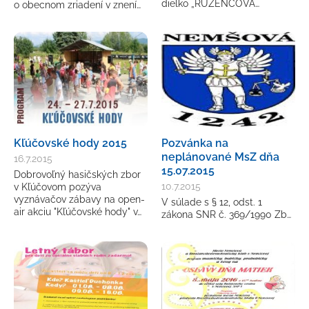
dielko „RUŽENCOVÁ…
o obecnom zriadení v znení…
Kľúčovské hody 2015
Pozvánka na
neplánované MsZ dňa
16.7.2015
15.07.2015
Dobrovoľný hasičských zbor
10.7.2015
v Kľúčovom pozýva
vyznávačov zábavy na open-
V súlade s § 12, odst. 1
air akciu "Kľúčovské hody" v…
zákona SNR č. 369/1990 Zb…