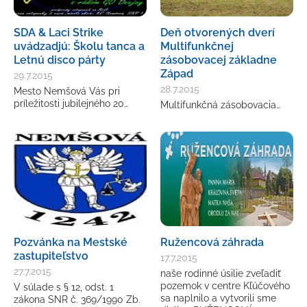
SDA & Laci Strike
Deň otvorených dverí
uvádzadjú: Školu tanca a
Multifunkčnej
Letnú disco párty
zásobovacej základne
Západ
29.7.2015
28.7.2015
Mesto Nemšová Vás pri
príležitosti jubilejného 20…
Multifunkčná zásobovacia…
Pozvánka na Mestské
Ružencová záhrada
zastupiteľstvo
17.7.2015
27.7.2015
naše rodinné úsilie zveľadiť
pozemok v centre Kľúčového
V súlade s § 12, odst. 1
sa naplnilo a vytvorili sme
zákona SNR č. 369/1990 Zb.