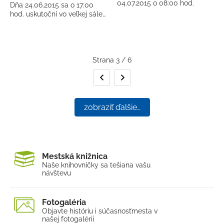
04.07.2015 o 08:00 hod.
Dňa 24.06.2015 sa o 17:00
hod. uskutoční vo veľkej sále…
Strana 3 / 6
Predchádzajúca strana
Nasledujúca strana
zobraziť ďalšie…
Mestská knižnica
Naše knihovníčky sa tešia
na vašu
návštevu
Fotogaléria
Objavte históriu i súčasnosť
mesta v
našej fotogalérii