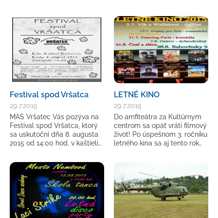
Festival spod Vršatca
LETNÉ KINO
29.7.2015
29.7.2015
MAS Vršatec Vás pozýva na
Do amfiteátra za Kultúrnym
Festival spod Vršatca, ktorý
centrom sa opäť vráti filmový
sa uskutoční dňa 8. augusta
život! Po úspešnom 3. ročníku
2015 od 14:00 hod. v kaštieli…
letného kina sa aj tento rok…