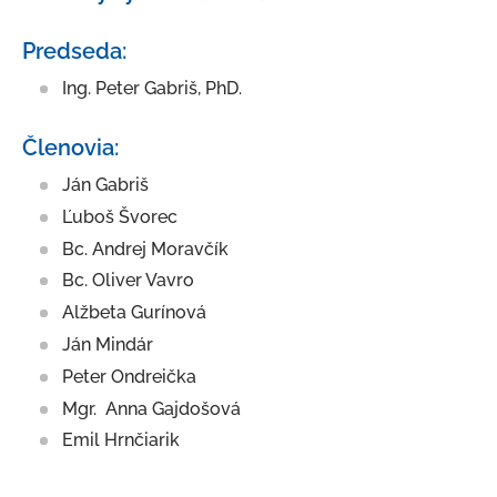
Mestské zastupiteľstvo
Komisie MsZ
Predseda:
Výbory mestských častí
Ing. Peter Gabriš, PhD.
Mestský výbor Ľuborča
Členovia:
Mestský výbor Kľúčové
Ján Gabriš
Mestský výbor Trenčianska Závada
Ľuboš Švorec
Hlavný kontrolór
Bc. Andrej Moravčík
Mestský úrad
Bc. Oliver Vavro
Alžbeta Gurínová
Všeobecne záväzné nariadenia
Ján Mindár
Voľby
Peter Ondreička
Mgr. Anna Gajdošová
Emil Hrnčiarik