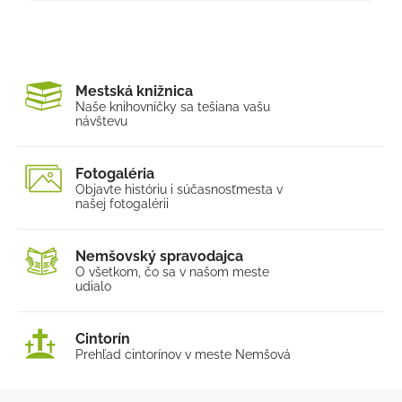
Mestská knižnica
Naše knihovníčky sa tešia
na vašu
návštevu
Fotogaléria
Objavte históriu i súčasnosť
mesta v
našej fotogalérii
Nemšovský spravodajca
O všetkom, čo sa v našom
meste
udialo
Cintorín
Prehľad cintorínov v meste Nemšová