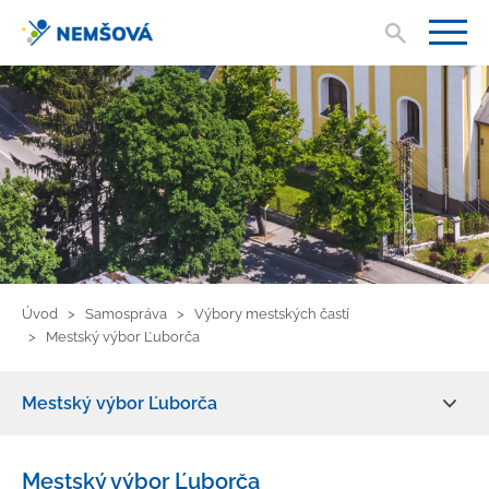
Vyhľad
V
Úvod
Samospráva
Výbory mestských častí
Mestský výbor Ľuborča
Mestský výbor Ľuborča
Primátor mesta
Mestský výbor Ľuborča