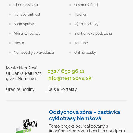
Chcem vybaviť
Otvorený úrad
Transparentnosť
Tlačivá
Samospráva
Rýchle odkazy
Mestský rozhlas
Elektronická podateľňa
Mesto
Youtube
Nemšovský spravodajca
Online platby
Mesto Nemšová
032/ 650 96 11
Ul. Janka Palu 2/3
info@nemsova.sk
91441 Nemšová
Úradné hodiny
Ďaľsie kontakty
Oddychová zóna – zastávka
cyklotrasy Nemšová
Tento projekt bol realizovaný s
finančnou podporou Fondu na podporu