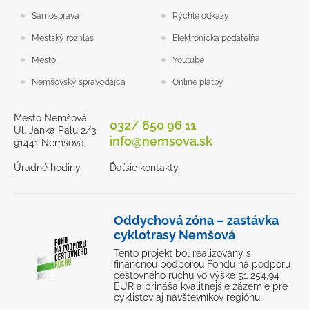
Samospráva
Rýchle odkazy
Mestský rozhlas
Elektronická podateľňa
Mesto
Youtube
Nemšovský spravodajca
Online platby
Mesto Nemšová
032/ 650 96 11
Ul. Janka Palu 2/3
info@nemsova.sk
91441 Nemšová
Úradné hodiny
Ďaľsie kontakty
Oddychová zóna – zastávka
cyklotrasy Nemšová
Tento projekt bol realizovaný s
finančnou podporou Fondu na podporu
cestovného ruchu vo výške 51 254,94
EUR a prináša kvalitnejšie zázemie pre
cyklistov aj návštevníkov regiónu.