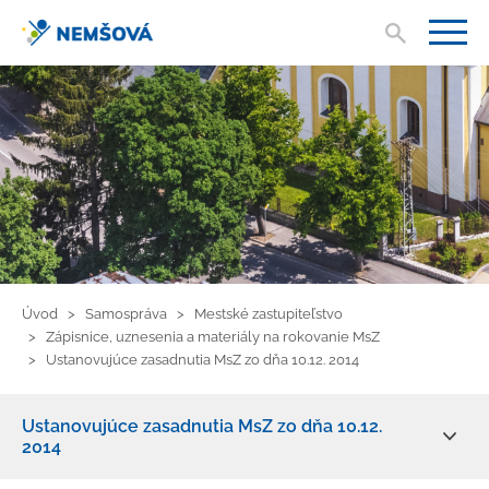
Vyhľad
V
Úvod
Samospráva
Mestské zastupiteľstvo
Zápisnice, uznesenia a materiály na rokovanie MsZ
Ustanovujúce zasadnutia MsZ zo dňa 10.12. 2014
Ustanovujúce zasadnutia MsZ zo dňa 10.12.
2014