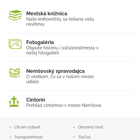
Mestská knižnica
Naše knihovníčky sa tešia
na vašu
návštevu
Fotogaléria
Objavte históriu i súčasnosť
mesta v
našej fotogalérii
Nemšovský spravodajca
O všetkom, čo sa v našom
meste
udialo
Cintorín
Prehľad cintorínov v meste Nemšová
Chcem vybaviť
Otvorený úrad
Transparentnosť
Tlačivá