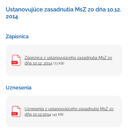
Primátor mesta
Ustanovujúce zasadnutia MsZ zo dňa 10.12.
Mestské zastupiteľstvo
2014
Poslanci MsZ
Zápisnice, uznesenia a materiály na rokovanie MsZ
Zápisnica
Účasť poslancov na MsZ
Rokovací poriadok a poriadok odmeňovania
Zápisnica z ustanovujúceho zasadnutia MsZ zo
Plán zasadnutí Mestského zastupiteľstva Nemšová
dňa 10.12. 2014
(73 KB)
na rok 2026
Komisie MsZ
Výbory mestských častí
Uznesenia
Hlavný kontrolór
Mestský úrad
Uznesenia z ustanovujúceho zasadnutia MsZ zo
dňa 10.12.2014
(45 KB)
Všeobecne záväzné nariadenia
Voľby