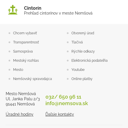
Cintorín
Prehľad cintorínov v meste Nemšová
Chcem vybaviť
Otvorený úrad
Transparentnosť
Tlačivá
Samospráva
Rýchle odkazy
Mestský rozhlas
Elektronická podateľňa
Mesto
Youtube
Nemšovský spravodajca
Online platby
Mesto Nemšová
032/ 650 96 11
Ul. Janka Palu 2/3
info@nemsova.sk
91441 Nemšová
Úradné hodiny
Ďaľsie kontakty