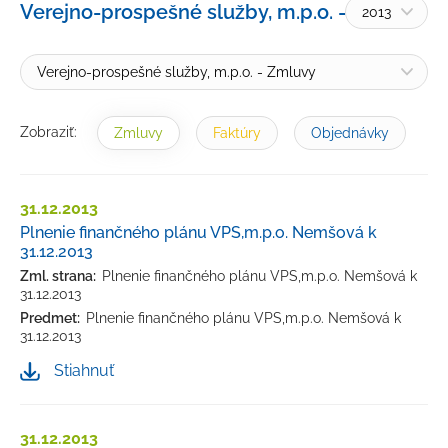
Verejno-prospešné služby, m.p.o. - Zmluvy
2013
Žiadosť o informácie
Petície a sťažnosti
Verejno-prospešné služby, m.p.o. - Zmluvy
Rozpočet
Verejné obstarávanie
Zobraziť:
Zmluvy
Faktúry
Objednávky
Majetok mesta
Výberové konania, pracovné ponuky
31.12.2013
Plnenie finančného plánu VPS,m.p.o. Nemšová k
Tlačivá a formuláre
31.12.2013
Cenníky mesta
Zml. strana:
Plnenie finančného plánu VPS,m.p.o. Nemšová k
31.12.2013
Smernice a dokumenty mesta
Predmet:
Plnenie finančného plánu VPS,m.p.o. Nemšová k
31.12.2013
Úradná tabuľa
Stiahnuť
Transparentný účet
31.12.2013