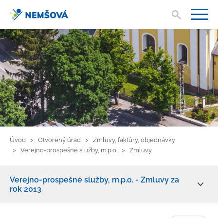
Vyhľad
V
Úvod
Otvorený úrad
Zmluvy, faktúry, objednávky
Verejno-prospešné služby, m.p.o.
Zmluvy
Verejno-prospešné služby, m.p.o. - Zmluvy za
rok 2013
Zmluvy, faktúry, objednávky