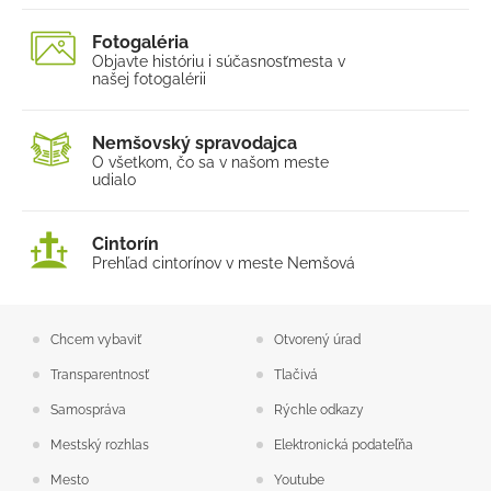
Fotogaléria
Objavte históriu i súčasnosť
mesta v
našej fotogalérii
Nemšovský spravodajca
O všetkom, čo sa v našom
meste
udialo
Cintorín
Prehľad cintorínov v meste Nemšová
Chcem vybaviť
Otvorený úrad
Transparentnosť
Tlačivá
Samospráva
Rýchle odkazy
Mestský rozhlas
Elektronická podateľňa
Mesto
Youtube