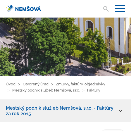
Vyhľad
V
Úvod
Otvorený úrad
Zmluvy, faktúry, objednávky
Mestský podnik služieb Nemšová, s.r.o.
Faktúry
Mestský podnik služieb Nemšová, s.r.o. - Faktúry
za rok 2015
Zmluvy, faktúry, objednávky