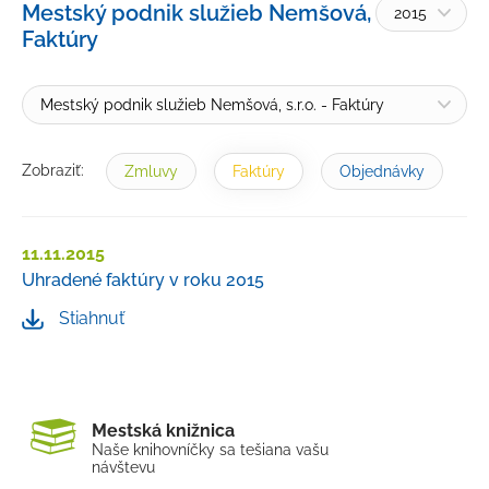
Mestský podnik služieb Nemšová, s.r.o. -
2015
Žiadosť o informácie
Faktúry
Petície a sťažnosti
Rozpočet
Mestský podnik služieb Nemšová, s.r.o. - Faktúry
Verejné obstarávanie
Zobraziť:
Zmluvy
Faktúry
Objednávky
Majetok mesta
Výberové konania, pracovné ponuky
11.11.2015
Tlačivá a formuláre
Uhradené faktúry v roku 2015
Cenníky mesta
Stiahnuť
Smernice a dokumenty mesta
Úradná tabuľa
Transparentný účet
Mestská knižnica
Naše knihovníčky sa tešia
na vašu
návštevu