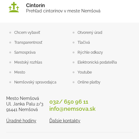
Cintorín
Prehľad cintorínov v meste Nemšová
Chcem vybaviť
Otvorený úrad
Transparentnosť
Tlačivá
Samospráva
Rýchle odkazy
Mestský rozhlas
Elektronická podateľňa
Mesto
Youtube
Nemšovský spravodajca
Online platby
Mesto Nemšová
032/ 650 96 11
Ul. Janka Palu 2/3
info@nemsova.sk
91441 Nemšová
Úradné hodiny
Ďaľsie kontakty