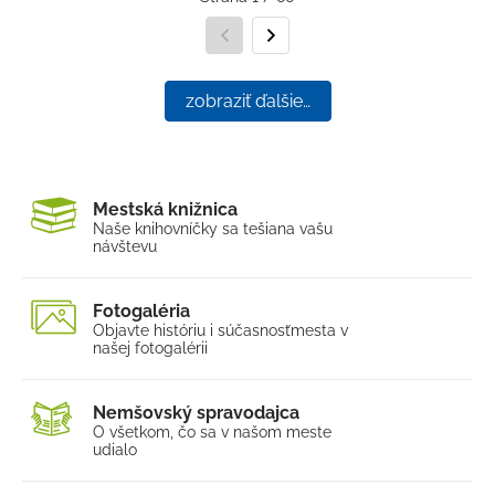
Predchádzajúca strana
Nasledujúca strana
zobraziť ďalšie…
Mestská knižnica
Naše knihovníčky sa tešia
na vašu
návštevu
Fotogaléria
Objavte históriu i súčasnosť
mesta v
našej fotogalérii
Nemšovský spravodajca
O všetkom, čo sa v našom
meste
udialo