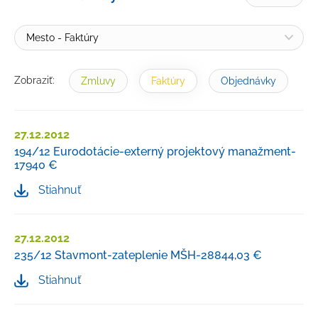
Žiadosť o informácie
Petície a sťažnosti
Mesto - Faktúry
Rozpočet
Verejné obstarávanie
Zobraziť:
Zmluvy
Faktúry
Objednávky
Majetok mesta
Výberové konania, pracovné ponuky
27.12.2012
194/12 Eurodotácie-externý projektový manažment-
Tlačivá a formuláre
17940 €
Cenníky mesta
Stiahnuť
Smernice a dokumenty mesta
Úradná tabuľa
27.12.2012
235/12 Stavmont-zateplenie MŠH-28844,03 €
Transparentný účet
Stiahnuť