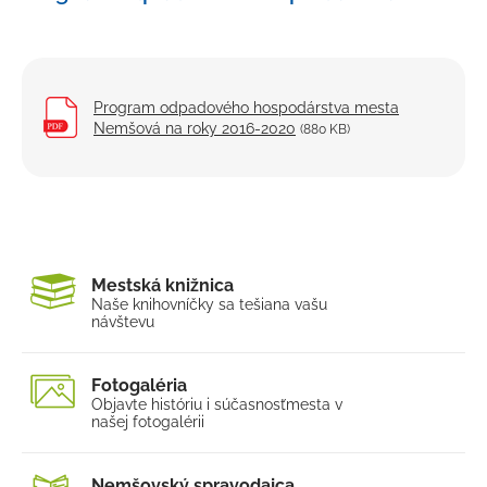
O meste
Kultúra a šport
Ubytovanie a stravovanie
Program odpadového hospodárstva mesta
Strategické dokumenty
Nemšová na roky 2016-2020
(880 KB)
Program hospodárskeho a sociálneho rozvoja 2023
- 2030
Komunitný plán sociálnych služieb
Program odpadového hospodárstva
Mestská knižnica
Územný plán mesta
Naše knihovníčky sa tešia
na vašu
návštevu
Mapový portál
Nemšovský spravodajca
Fotogaléria
Mestský rozhlas
Objavte históriu i súčasnosť
mesta v
našej fotogalérii
Odpadové hospodárstvo
Verejno-prospešné služby
Nemšovský spravodajca