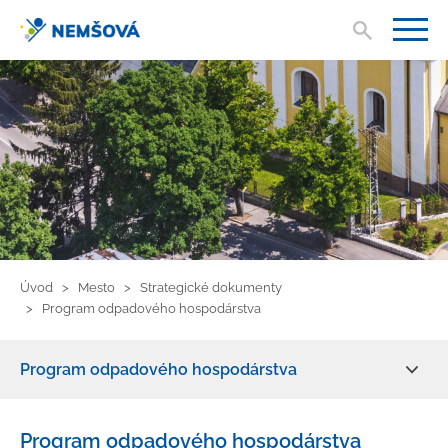
Vyhľad
V
Úvod
Mesto
Strategické dokumenty
Program odpadového hospodárstva
Program odpadového hospodárstva
Aktuality
Program odpadového hospodárstva