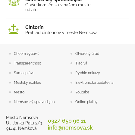
O všetkom, čo sa v našom
meste
Fotogaléria
udialo
Školstvo
Cintorín
Projekty
Prehľad cintorínov v meste Nemšová
Elektronické služby
Chcem vybaviť
Otvorený úrad
Transparentnosť
Tlačivá
Samospráva
Rýchle odkazy
Mestský rozhlas
Elektronická podateľňa
Mesto
Youtube
Nemšovský spravodajca
Online platby
Mesto Nemšová
032/ 650 96 11
Ul. Janka Palu 2/3
info@nemsova.sk
91441 Nemšová