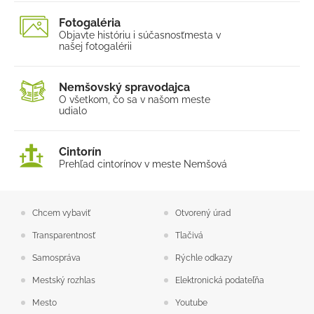
Fotogaléria
Objavte históriu i súčasnosť
mesta v
našej fotogalérii
Nemšovský spravodajca
O všetkom, čo sa v našom
meste
udialo
Cintorín
Prehľad cintorínov v meste Nemšová
Chcem vybaviť
Otvorený úrad
Transparentnosť
Tlačivá
Samospráva
Rýchle odkazy
Mestský rozhlas
Elektronická podateľňa
Mesto
Youtube