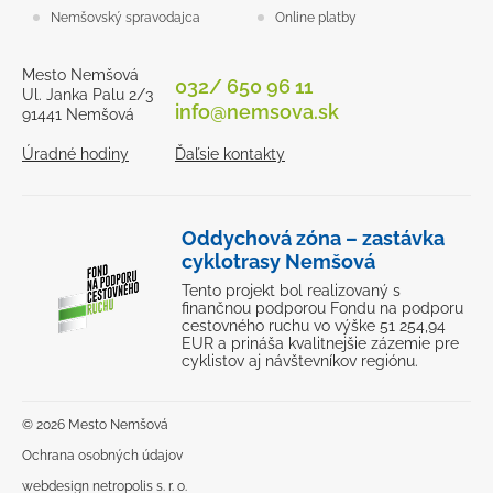
Nemšovský spravodajca
Online platby
Mesto Nemšová
032/ 650 96 11
Ul. Janka Palu 2/3
info@nemsova.sk
91441 Nemšová
Úradné hodiny
Ďaľsie kontakty
Oddychová zóna – zastávka
cyklotrasy Nemšová
Tento projekt bol realizovaný s
finančnou podporou Fondu na podporu
cestovného ruchu vo výške 51 254,94
EUR a prináša kvalitnejšie zázemie pre
cyklistov aj návštevníkov regiónu.
© 2026 Mesto Nemšová
Ochrana osobných údajov
webdesign netropolis s. r. o.