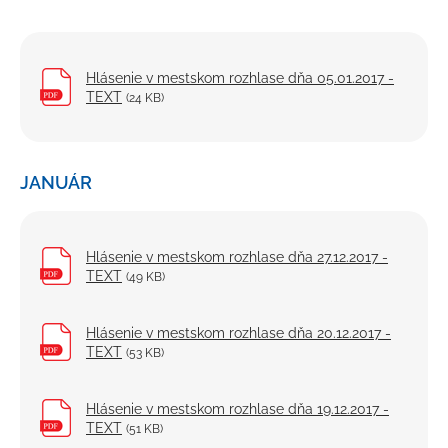
Kultúra a šport
Ubytovanie a stravovanie
Hlásenie v mestskom rozhlase dňa 05.01.2017 -
Strategické dokumenty
TEXT
(24 KB)
Územný plán mesta
Mapový portál
JANUÁR
Nemšovský spravodajca
Mestský rozhlas
Hlásenie v mestskom rozhlase dňa 27.12.2017 -
Oznamy
TEXT
(49 KB)
Smútočné oznámenia
Hlásenie v mestskom rozhlase dňa 20.12.2017 -
Poplatky
TEXT
(53 KB)
Odpadové hospodárstvo
Verejno-prospešné služby
Hlásenie v mestskom rozhlase dňa 19.12.2017 -
TEXT
(51 KB)
Fotogaléria