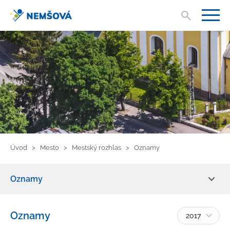
Vyhľad
V
Úvod
Mesto
Mestský rozhlas
Oznamy
Oznamy
Aktuality
Oznamy
2017
O meste