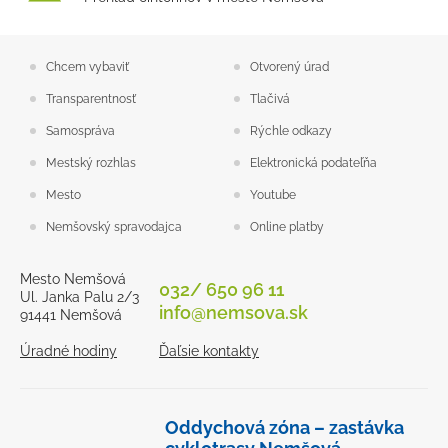
Chcem vybaviť
Otvorený úrad
Transparentnosť
Tlačivá
Samospráva
Rýchle odkazy
Mestský rozhlas
Elektronická podateľňa
Mesto
Youtube
Nemšovský spravodajca
Online platby
Mesto Nemšová
032/ 650 96 11
Ul. Janka Palu 2/3
info@nemsova.sk
91441 Nemšová
Úradné hodiny
Ďaľsie kontakty
Oddychová zóna – zastávka