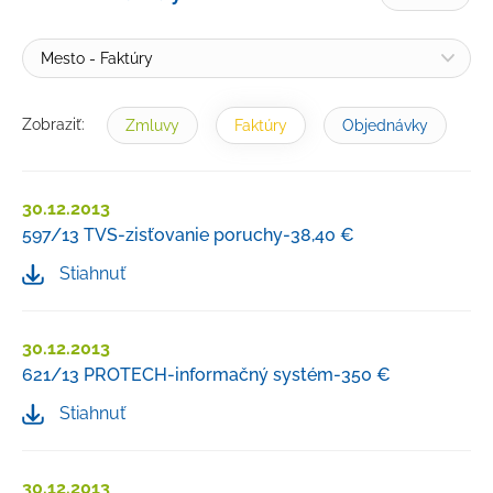
Žiadosť o informácie
Petície a sťažnosti
Mesto - Faktúry
Rozpočet
Verejné obstarávanie
Zobraziť:
Zmluvy
Faktúry
Objednávky
Majetok mesta
Výberové konania, pracovné ponuky
30.12.2013
597/13 TVS-zisťovanie poruchy-38,40 €
Tlačivá a formuláre
Stiahnuť
Cenníky mesta
Smernice a dokumenty mesta
30.12.2013
Úradná tabuľa
621/13 PROTECH-informačný systém-350 €
Transparentný účet
Stiahnuť
30.12.2013