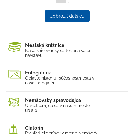
zobraziť ďalšie…
Mestská knižnica
Naše knihovníčky sa tešia
na vašu
návštevu
Fotogaléria
Objavte históriu i súčasnosť
mesta v
našej fotogalérii
Nemšovský spravodajca
O všetkom, čo sa v našom
meste
udialo
Cintorín
Prehľad cintorínov v meste Nemšová