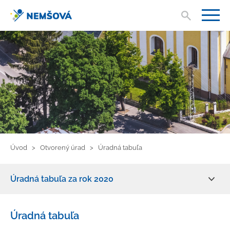
Vyhľad
V
Úvod
Otvorený úrad
Úradná tabuľa
Úradná tabuľa za rok 2020
Zmluvy, faktúry, objednávky
Úradná tabuľa
Žiadosť o informácie