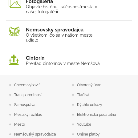
Fotogaléria
Objavte históriu i súčasnosť
mesta v
našej fotogalérii
Nemšovský spravodajca
O všetkom, čo sa v našom
meste
udialo
Cintorín
Prehľad cintorínov v meste Nemšová
Chcem vybaviť
Otvorený úrad
Transparentnosť
Tlačivá
Samospráva
Rýchle odkazy
Mestský rozhlas
Elektronická podateľňa
Mesto
Youtube
Nemšovský spravodajca
Online platby