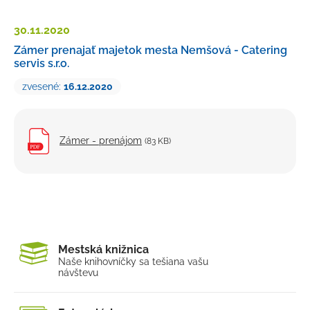
Petície a sťažnosti
30.11.
2020
Rozpočet
Zámer prenajať majetok mesta Nemšová - Catering
servis s.r.o.
Verejné obstarávanie
zvesené:
16.12.2020
Majetok mesta
Výberové konania, pracovné ponuky
Tlačivá a formuláre
Zámer - prenájom
(83 KB)
Cenníky mesta
Smernice a dokumenty mesta
Úradná tabuľa
Transparentný účet
Mestská knižnica
Naše knihovníčky sa tešia
na vašu
návštevu