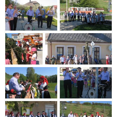
Kultúra a šport
Ubytovanie a stravovanie
Strategické dokumenty
Územný plán mesta
Mapový portál
Nemšovský spravodajca
Mestský rozhlas
Odpadové hospodárstvo
Verejno-prospešné služby
Fotogaléria
Školstvo
Projekty