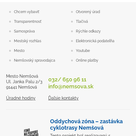
Chcem vybaviť
Otvorený úrad
Transparentnosť
Tlačivá
Samospráva
Rýchle odkazy
Mestský rozhlas
Elektronická podateľňa
Mesto
Youtube
Nemšovský spravodajca
Online platby
Mesto Nemšová
032/ 650 96 11
Ul. Janka Palu 2/3
info@nemsova.sk
91441 Nemšová
Úradné hodiny
Ďaľsie kontakty
Oddychová zóna – zastávka
cyklotrasy Nemšová
Tento projekt bol realizovaný s