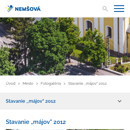
Vyhľad
V
Úvod
Mesto
Fotogaléria
Stavanie ,,májov" 2012
Stavanie ,,májov" 2012
Aktuality
Stavanie ,,májov" 2012
O meste