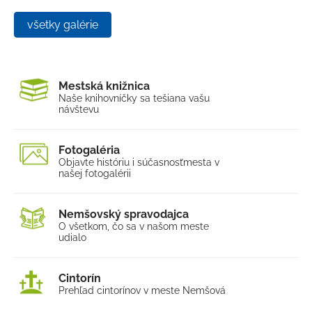
všetky galérie
Mestská knižnica
Naše knihovníčky sa tešia
na vašu
návštevu
Fotogaléria
Objavte históriu i súčasnosť
mesta v
našej fotogalérii
Nemšovský spravodajca
O všetkom, čo sa v našom
meste
udialo
Cintorín
Prehľad cintorínov v meste Nemšová