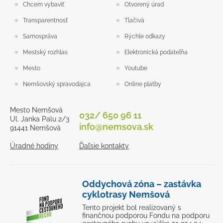
Chcem vybaviť
Otvorený úrad
Transparentnosť
Tlačivá
Samospráva
Rýchle odkazy
Mestský rozhlas
Elektronická podateľňa
Mesto
Youtube
Nemšovský spravodajca
Online platby
Mesto Nemšová
032/ 650 96 11
Ul. Janka Palu 2/3
info@nemsova.sk
91441 Nemšová
Úradné hodiny
Ďaľsie kontakty
Oddychová zóna – zastávka
cyklotrasy Nemšová
Tento projekt bol realizovaný s
finančnou podporou Fondu na podporu