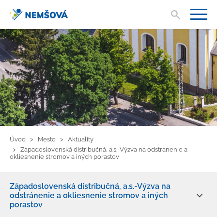
Vyhľad
V
Úvod
Mesto
Aktuality
Západoslovenská distribučná, a.s.-Výzva na odstránenie a
okliesnenie stromov a iných porastov
Západoslovenská distribučná, a.s.-Výzva na
odstránenie a okliesnenie stromov a iných
porastov