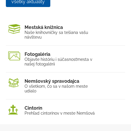
Školstvo
všetky aktuality
Projekty
Elektronické služby
Mestská knižnica
Naše knihovníčky sa tešia
na vašu
návštevu
Fotogaléria
Objavte históriu i súčasnosť
mesta v
našej fotogalérii
Nemšovský spravodajca
O všetkom, čo sa v našom
meste
udialo
Cintorín
Prehľad cintorínov v meste Nemšová