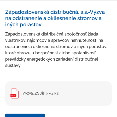
Aktuality
Západoslovenská distribučná, a.s.-Výzva
O meste
na odstránenie a okliesnenie stromov a
iných porastov
Kultúra a šport
Ubytovanie a stravovanie
Západoslovenská distribučná spoločnosť žiada
vlastníkov, nájomcov a správcov nehnuteľností na
Strategické dokumenty
odstránenie a okliesnenie stromov a iných porastov,
Územný plán mesta
ktoré ohrozujú bezpečnosť alebo spoľahlivosť
prevádzky energetických zariadení distribučnej
Mapový portál
sústavy.
Nemšovský spravodajca
Mestský rozhlas
Odpadové hospodárstvo
Výzva_ZSDis
(5754 KB)
Verejno-prospešné služby
Fotogaléria