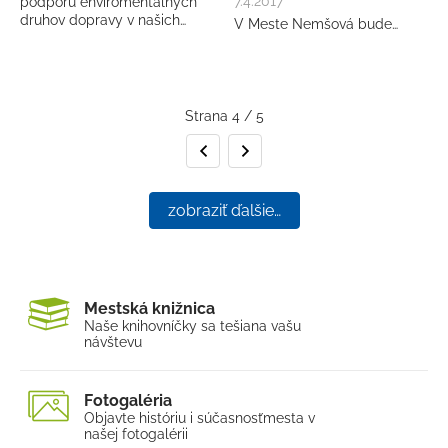
7.4.2017
podporu enviromentálnych
druhov dopravy v našich…
V Meste Nemšová bude…
Strana 4 / 5
Predchádzajúca strana
Nasledujúca strana
zobraziť ďalšie…
Mestská knižnica
Naše knihovníčky sa tešia
na vašu
návštevu
Fotogaléria
Objavte históriu i súčasnosť
mesta v
našej fotogalérii