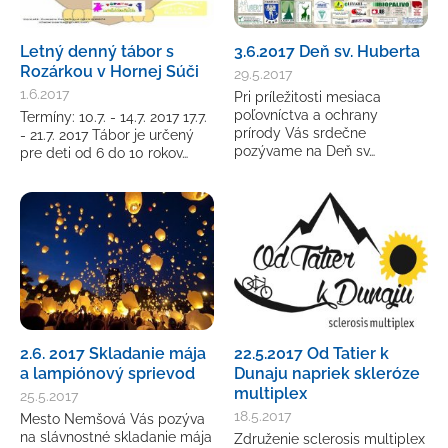
Letný denný tábor s
3.6.2017 Deň sv. Huberta
Rozárkou v Hornej Súči
29.5.2017
1.6.2017
Pri príležitosti mesiaca
poľovníctva a ochrany
Termíny: 10.7. - 14.7. 2017 17.7.
prírody Vás srdečne
- 21.7. 2017 Tábor je určený
pozývame na Deň sv…
pre deti od 6 do 10 rokov…
2.6. 2017 Skladanie mája
22.5.2017 Od Tatier k
a lampiónový sprievod
Dunaju napriek skleróze
multiplex
25.5.2017
18.5.2017
Mesto Nemšová Vás pozýva
na slávnostné skladanie mája
Združenie sclerosis multiplex