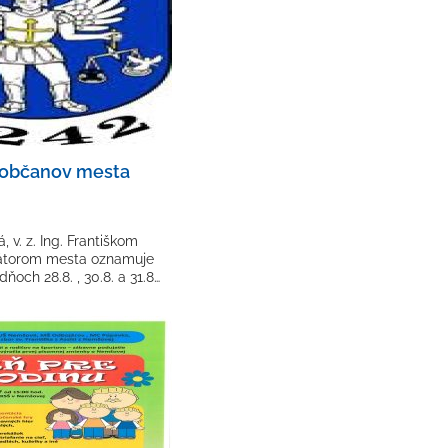
občanov mesta
v. z. Ing. Františkom
átorom mesta oznamuje
ňoch 28.8. , 30.8. a 31.8…