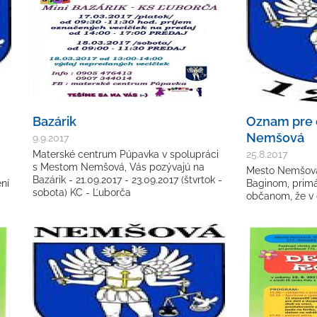
Bazárik
Oznam pre 
Nemšová
9.9.2017
Materské centrum Púpavka v spolupráci
25.8.2017
s Mestom Nemšová, Vás pozývajú na
Mesto Nemšová, 
Bazárik - 21.09.2017 - 23.09.2017 (štvrtok -
ní
Baginom, prim
sobota) KC - Ľuborča
občanom, že v d