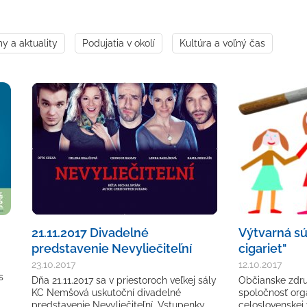
 a aktuality
Podujatia v okolí
Kultúra a voľný čas
21.11.2017 Divadelné
Výtvarná sú
predstavenie Nevyliečiteľní
cigariet"
23.10.2017
12.10.2017
s
Dňa 21.11.2017 sa v priestoroch veľkej sály
Občianske zdru
KC Nemšová uskutoční divadelné
spoločnosť orga
predstavenie Nevyliečiteľní. Vstupenky…
celoslovenskej 