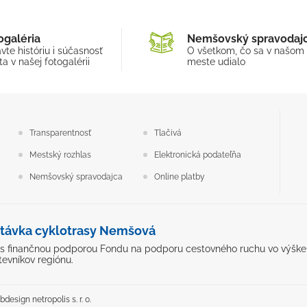
ogaléria
Nemšovský spravodaj
vte históriu i súčasnosť
O všetkom, čo sa v našom
a v našej fotogalérii
meste udialo
Transparentnosť
Tlačivá
Mestský rozhlas
Elektronická podateľňa
Nemšovský spravodajca
Online platby
távka cyklotrasy Nemšová
ý s finančnou podporou Fondu na podporu cestovného ruchu vo výške 5
tevníkov regiónu.
design netropolis s. r. o.