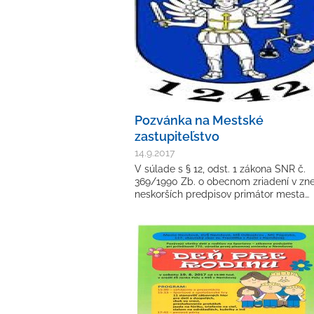
Pozvánka na Mestské
zastupiteľstvo
14.9.2017
V súlade s § 12, odst. 1 zákona SNR č.
369/1990 Zb. o obecnom zriadení v zne
neskorších predpisov primátor mesta…