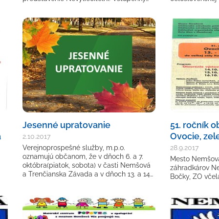
Jesenné upratovanie
51. ročník o
a
Ovocie, zel
2.10.2017
Verejnoprospešné služby, m.p.o.
28.9.2017
oznamujú občanom, že v dňoch 6. a 7.
Mesto Nemšová
októbra(piatok, sobota) v časti Nemšová
záhradkárov N
a Trenčianska Závada a v dňoch 13. a 14…
Bočky, ZO včel