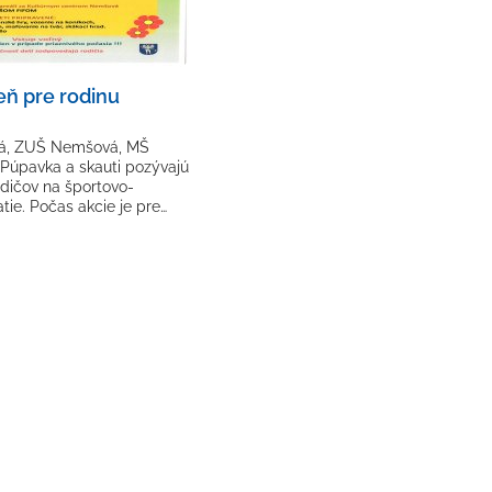
eň pre rodinu
á, ZUŠ Nemšová, MŠ
Púpavka a skauti pozývajú
odičov na športovo-
ie. Počas akcie je pre…
strana