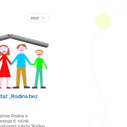
2017
ťaž ,,Rodina bez
ženie Rodina a
nizuje 6. ročník
výtvarnej súťaže "Rodina…