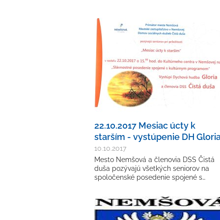
22.10.2017 Mesiac úcty k
starším - vystúpenie DH Glori
10.10.2017
Mesto Nemšová a členovia DSS Čistá
duša pozývajú všetkých seniorov na
spoločenské posedenie spojené s…