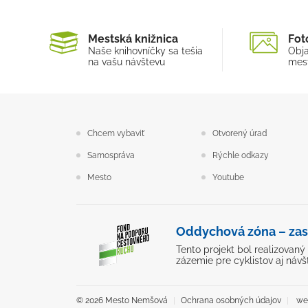
Mestská knižnica
Fot
Naše knihovníčky sa tešia
Obja
na vašu návštevu
mest
Chcem vybaviť
Otvorený úrad
Samospráva
Rýchle odkazy
Mesto
Youtube
Oddychová zóna – zas
Tento projekt bol realizovan
zázemie pre cyklistov aj návš
© 2026 Mesto Nemšová
Ochrana osobných údajov
web