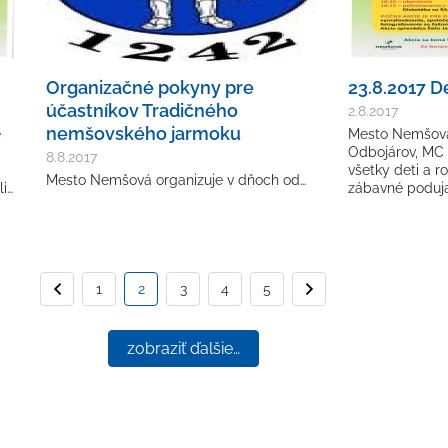
Organizačné pokyny pre
23.8.2017 D
účastníkov Tradičného
2.8.2017
nemšovského jarmoku
e
Mesto Nemšov
Odbojárov, MC 
8.8.2017
všetky deti a r
Mesto Nemšová organizuje v dňoch od…
li…
zábavné podujat
1
Predchádzajúca strana
2
3
4
5
Nasledujúca 
zobraziť ďalšie…