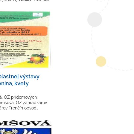
blastnej výstavy
enina, kvety
, OZ prídomových
emšová, OZ záhradkárov
árov Trenčín obvod…