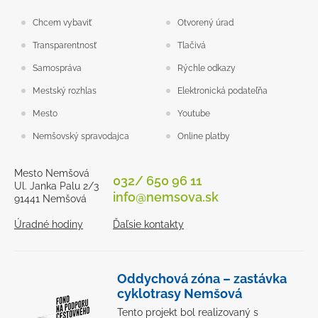
Chcem vybaviť
Otvorený úrad
Transparentnosť
Tlačivá
Samospráva
Rýchle odkazy
Mestský rozhlas
Elektronická podateľňa
Mesto
Youtube
Nemšovský spravodajca
Online platby
Mesto Nemšová
032/ 650 96 11
Ul. Janka Palu 2/3
info@nemsova.sk
91441 Nemšová
Úradné hodiny
Ďaľsie kontakty
Oddychová zóna – zastávka
cyklotrasy Nemšová
Tento projekt bol realizovaný s