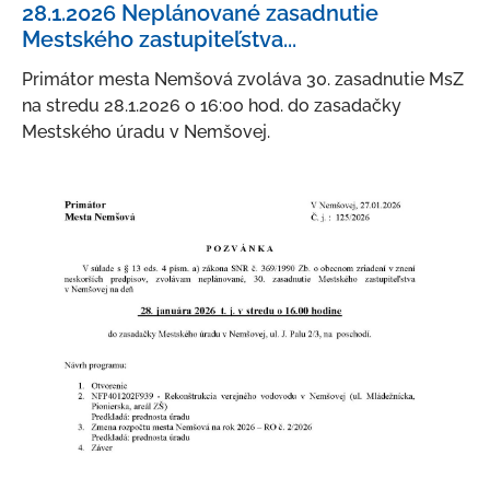
28.1.2026 Neplánované zasadnutie
O meste
Mestského zastupiteľstva...
Kultúra a šport
Primátor mesta Nemšová zvoláva 30. zasadnutie MsZ
Ubytovanie a stravovanie
na stredu 28.1.2026 o 16:00 hod. do zasadačky
Mestského úradu v Nemšovej.
Strategické dokumenty
Územný plán mesta
Mapový portál
Nemšovský spravodajca
Mestský rozhlas
Odpadové hospodárstvo
Verejno-prospešné služby
Fotogaléria
Školstvo