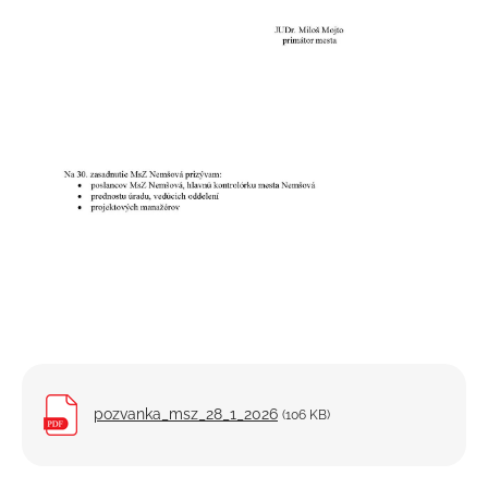
Projekty
Elektronické služby
pozvanka_msz_28_1_2026
(106 KB)