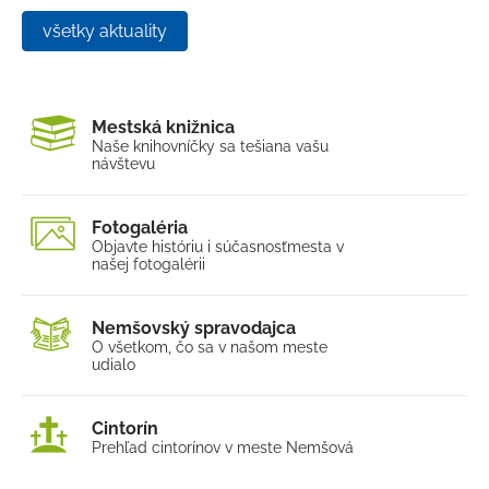
všetky aktuality
Mestská knižnica
Naše knihovníčky sa tešia
na vašu
návštevu
Fotogaléria
Objavte históriu i súčasnosť
mesta v
našej fotogalérii
Nemšovský spravodajca
O všetkom, čo sa v našom
meste
udialo
Cintorín
Prehľad cintorínov v meste Nemšová