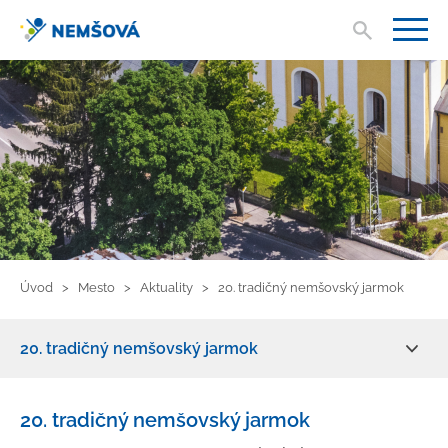
Vyhľad
V
Úvod
Mesto
Aktuality
20. tradičný nemšovský jarmok
20. tradičný nemšovský jarmok
Aktuality
20. tradičný nemšovský jarmok
O meste