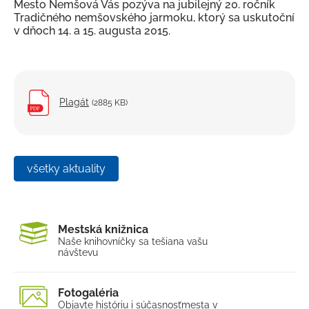
Mesto Nemšová Vás pozýva na jubilejný 20. ročník
Kultúra a šport
Tradičného nemšovského jarmoku, ktorý sa uskutoční
v dňoch 14. a 15. augusta 2015.
Ubytovanie a stravovanie
Strategické dokumenty
Územný plán mesta
Plagát
(2885 KB)
Mapový portál
Nemšovský spravodajca
Mestský rozhlas
všetky aktuality
Odpadové hospodárstvo
Verejno-prospešné služby
Mestská knižnica
Fotogaléria
Naše knihovníčky sa tešia
na vašu
návštevu
Školstvo
Projekty
Fotogaléria
Objavte históriu i súčasnosť
mesta v