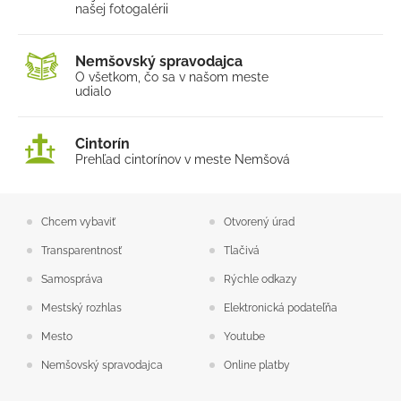
Elektronické služby
našej fotogalérii
Nemšovský spravodajca
O všetkom, čo sa v našom
meste
udialo
Cintorín
Prehľad cintorínov v meste Nemšová
Chcem vybaviť
Otvorený úrad
Transparentnosť
Tlačivá
Samospráva
Rýchle odkazy
Mestský rozhlas
Elektronická podateľňa
Mesto
Youtube
Nemšovský spravodajca
Online platby