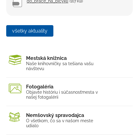
Elektronické služby
do_prace_na_bicykli
(167 KB)
všetky aktuality
Mestská knižnica
Naše knihovníčky sa tešia
na vašu
návštevu
Fotogaléria
Objavte históriu i súčasnosť
mesta v
našej fotogalérii
Nemšovský spravodajca
O všetkom, čo sa v našom
meste
udialo