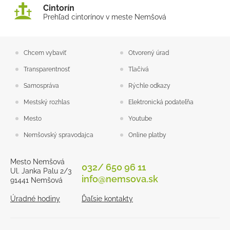
Cintorín
Prehľad cintorínov v meste Nemšová
Chcem vybaviť
Otvorený úrad
Transparentnosť
Tlačivá
Samospráva
Rýchle odkazy
Mestský rozhlas
Elektronická podateľňa
Mesto
Youtube
Nemšovský spravodajca
Online platby
Mesto Nemšová
032/ 650 96 11
Ul. Janka Palu 2/3
info@nemsova.sk
91441 Nemšová
Úradné hodiny
Ďaľsie kontakty