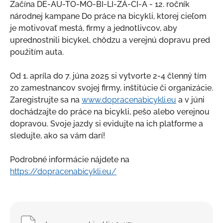
Začína DE-AU-TO-MO-BI-LI-ZÁ-CI-A - 12. ročník
Kultúra a šport
národnej kampane Do práce na bicykli, ktorej cieľom
Ubytovanie a stravovanie
je motivovať mestá, firmy a jednotlivcov, aby
uprednostnili bicykel, chôdzu a verejnú dopravu pred
Strategické dokumenty
použitím auta.
Územný plán mesta
Od 1. apríla do 7. júna 2025 si vytvorte 2-4 členný tím
Mapový portál
zo zamestnancov svojej firmy, inštitúcie či organizácie.
Nemšovský spravodajca
Zaregistrujte sa na
www.dopracenabicykli.eu
a v júni
dochádzajte do práce na bicykli, pešo alebo verejnou
Mestský rozhlas
dopravou. Svoje jazdy si evidujte na ich platforme a
Odpadové hospodárstvo
sledujte, ako sa vám darí!
Verejno-prospešné služby
Podrobné informácie nájdete na
Fotogaléria
https://dopracenabicykli.eu/
Školstvo
Projekty