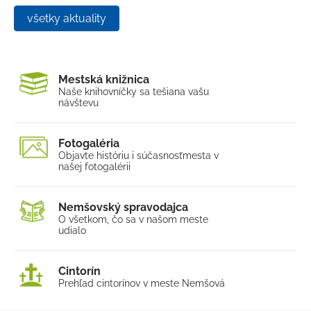
všetky aktuality
Mestská knižnica
Naše knihovníčky sa tešia
na vašu
návštevu
Fotogaléria
Objavte históriu i súčasnosť
mesta v
našej fotogalérii
Nemšovský spravodajca
O všetkom, čo sa v našom
meste
udialo
Cintorín
Prehľad cintorínov v meste Nemšová