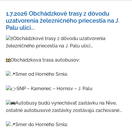
Aktuality
1.7.2026 Obchádzkové trasy z dôvodu
O meste
uzatvorenia železničného priecestia na J.
Palu ulici...
Kultúra a šport
Ubytovanie a stravovanie
Obchádzkové trasy z dôvodu uzatvorenia
železničného priecestia na J. Palu ulici...
Strategické dokumenty
Územný plán mesta
Obchádzková trasa autobusov:
Mapový portál
Smer od Horného Srnia:
Nemšovský spravodajca
SNP – Kamenec – Hornov – J. Palu
Mestský rozhlas
Odpadové hospodárstvo
Autobusy budú vynechávať zastávku na Nive,
ostatné autobusové zastávky zostávajú zachované...
Verejno-prospešné služby
Fotogaléria
Smer do Horného Srnia: