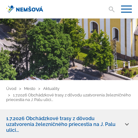
Vyhľad
V
Úvod
Mesto
Aktuality
1.7.2026 Obchádzkové trasy z dôvodu uzatvorenia železničného
priecestia na J. Palu ulici...
1.7.2026 Obchádzkové trasy z dôvodu
uzatvorenia železničného priecestia na J. Palu
ulici...