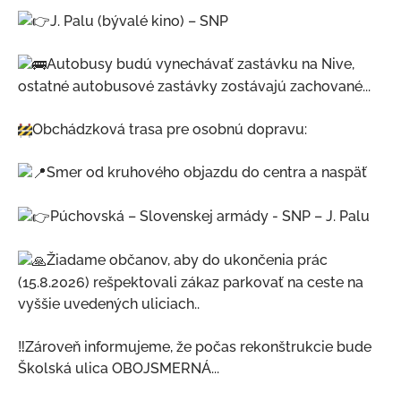
Školstvo
J. Palu (bývalé kino) – SNP
Projekty
Autobusy budú vynechávať zastávku na Nive,
Elektronické služby
ostatné autobusové zastávky zostávajú zachované...
Obchádzková trasa pre osobnú dopravu:
Smer od kruhového objazdu do centra a naspäť
Púchovská – Slovenskej armády - SNP – J. Palu
Žiadame občanov, aby do ukončenia prác
(15.8.2026) rešpektovali zákaz parkovať na ceste na
vyššie uvedených uliciach..
‼️Zároveň informujeme, že počas rekonštrukcie bude
Školská ulica OBOJSMERNÁ...