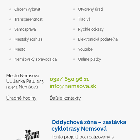
Chcem vybaviť
Otvorený úrad
Transparentnosť
Tlačivá
Samospráva
Rýchle odkazy
Mestský rozhlas
Elektronická podateľňa
Mesto
Youtube
Nemšovský spravodajca
Online platby
Mesto Nemšová
032/ 650 96 11
Ul. Janka Palu 2/3
info@nemsova.sk
91441 Nemšová
Úradné hodiny
Ďaľsie kontakty
Oddychová zóna – zastávka
cyklotrasy Nemšová
Tento projekt bol realizovaný s