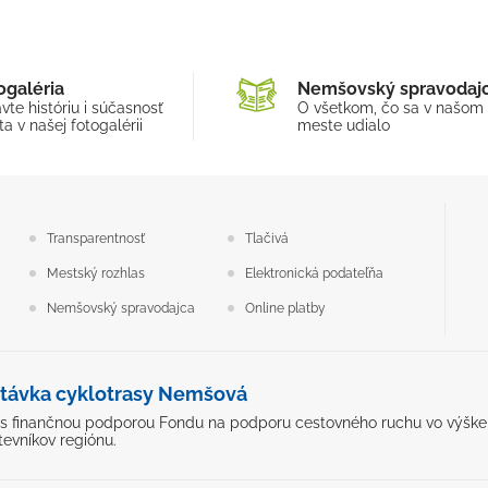
ogaléria
Nemšovský spravodaj
vte históriu i súčasnosť
O všetkom, čo sa v našom
a v našej fotogalérii
meste udialo
Transparentnosť
Tlačivá
Mestský rozhlas
Elektronická podateľňa
Nemšovský spravodajca
Online platby
távka cyklotrasy Nemšová
ý s finančnou podporou Fondu na podporu cestovného ruchu vo výške 5
tevníkov regiónu.