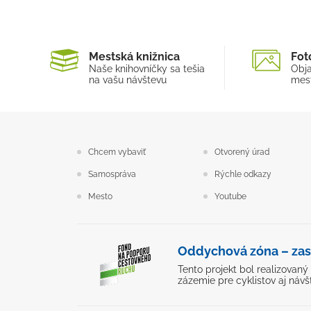
Mestská knižnica
Fot
Naše knihovníčky sa tešia
Obja
na vašu návštevu
mest
Chcem vybaviť
Otvorený úrad
Samospráva
Rýchle odkazy
Mesto
Youtube
Oddychová zóna – zas
Tento projekt bol realizovan
zázemie pre cyklistov aj návš