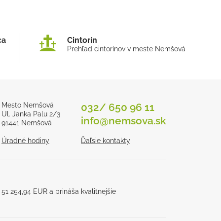
ca
Cintorín
Prehľad cintorínov v meste Nemšová
Mesto Nemšová
032/ 650 96 11
Ul. Janka Palu 2/3
info@nemsova.sk
91441 Nemšová
Úradné hodiny
Ďaľsie kontakty
1 254,94 EUR a prináša kvalitnejšie