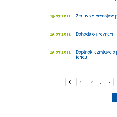
19.07.2011
Zmluva o prenájme po
15.07.2011
Dohoda o urovnaní - Rea
15.07.2011
Doplnok k zmluve o 
fondu
…
1
Predchádzajúca str
2
7