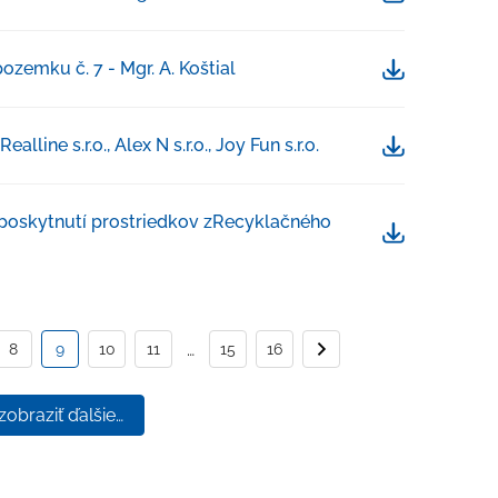
zemku č. 7 - Mgr. A. Koštial
Stiahnuť
lline s.r.o., Alex N s.r.o., Joy Fun s.r.o.
Stiahnuť
poskytnutí prostriedkov zRecyklačného
Stiahnuť
…
ana
8
9
10
11
15
16
Nasledujúca str
zobraziť ďalšie…