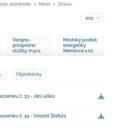
ktúry, objednávky
Mesto
Zmluvy
2011
Verejno-
Mestský podnik
prospešné
energetiky
služby, m.p.o.
Nemšová s.r.o.
y
Objednávky
ozemku č. 33 - Ján Leško
Stiahnuť
ozemku č. 34 - Vincent Štefula
Stiahnuť