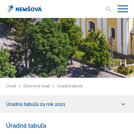
Vyhľad
V
Úvod
Otvorený úrad
Úradná tabuľa
Úradná tabuľa za rok 2021
Zmluvy, faktúry, objednávky
Úradná tabuľa
Žiadosť o informácie