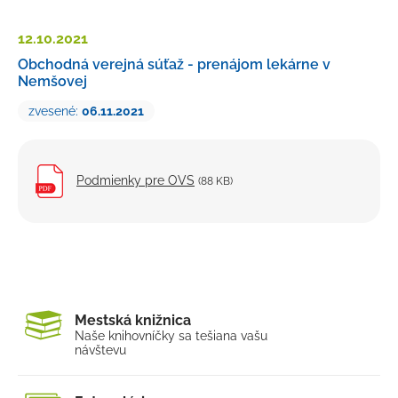
Petície a sťažnosti
12.10.
2021
Rozpočet
Obchodná verejná súťaž - prenájom lekárne v
Nemšovej
Verejné obstarávanie
zvesené:
06.11.2021
Majetok mesta
Výberové konania, pracovné ponuky
Tlačivá a formuláre
Podmienky pre OVS
(88 KB)
Cenníky mesta
Smernice a dokumenty mesta
Úradná tabuľa
Transparentný účet
Mestská knižnica
Naše knihovníčky sa tešia
na vašu
návštevu