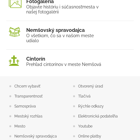
Fotogaléria
Objavte históriu i súčasnosť
mesta v
našej fotogalérii
Nemšovský spravodajca
O všetkom, čo sa v našom
meste
udialo
Cintorín
Prehľad cintorínov v meste Nemšová
Chcem vybaviť
Otvorený úrad
Transparentnosť
Tlačivá
Samospráva
Rýchle odkazy
Mestský rozhlas
Elektronická podateľňa
Mesto
Youtube
Nemšovský spravodajca
Online platby