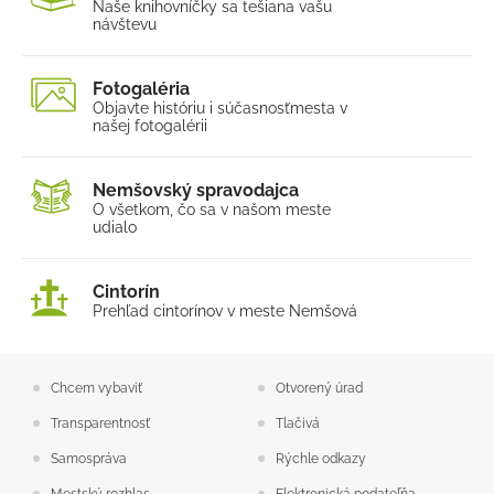
Naše knihovníčky sa tešia
na vašu
návštevu
Fotogaléria
Objavte históriu i súčasnosť
mesta v
našej fotogalérii
Nemšovský spravodajca
O všetkom, čo sa v našom
meste
udialo
Cintorín
Prehľad cintorínov v meste Nemšová
Chcem vybaviť
Otvorený úrad
Transparentnosť
Tlačivá
Samospráva
Rýchle odkazy