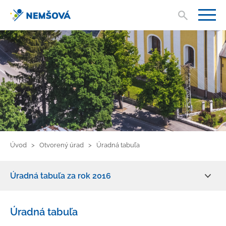
Vyhľad
V
Úvod
Otvorený úrad
Úradná tabuľa
Úradná tabuľa za rok 2016
Zmluvy, faktúry, objednávky
Úradná tabuľa
Žiadosť o informácie