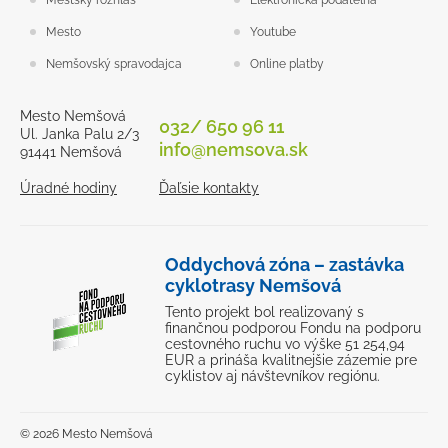
Mestský rozhlas
Elektronická podateľňa
Mesto
Youtube
Nemšovský spravodajca
Online platby
Mesto Nemšová
032/ 650 96 11
Ul. Janka Palu 2/3
info@nemsova.sk
91441 Nemšová
Úradné hodiny
Ďaľsie kontakty
Oddychová zóna – zastávka
cyklotrasy Nemšová
Tento projekt bol realizovaný s
finančnou podporou Fondu na podporu
cestovného ruchu vo výške 51 254,94
EUR a prináša kvalitnejšie zázemie pre
cyklistov aj návštevníkov regiónu.
© 2026 Mesto Nemšová