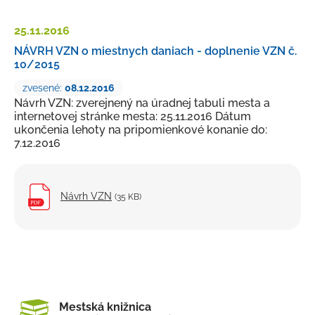
Petície a sťažnosti
25.11.
2016
Rozpočet
NÁVRH VZN o miestnych daniach - doplnenie VZN č.
10/2015
Verejné obstarávanie
zvesené:
08.12.2016
Majetok mesta
Návrh VZN: zverejnený na úradnej tabuli mesta a
Výberové konania, pracovné ponuky
internetovej stránke mesta: 25.11.2016 Dátum
ukončenia lehoty na pripomienkové konanie do:
Tlačivá a formuláre
7.12.2016
Cenníky mesta
Smernice a dokumenty mesta
Návrh VZN
(35 KB)
Úradná tabuľa
Transparentný účet
Mestská knižnica