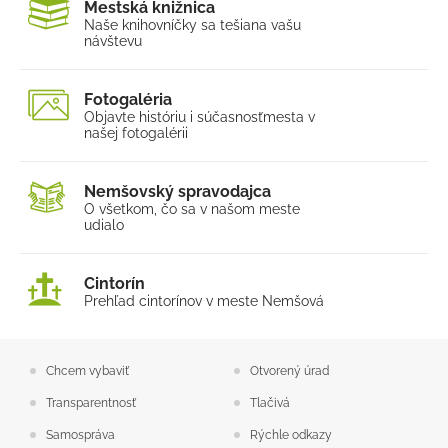
Mestská knižnica
Naše knihovníčky sa tešia
na vašu
návštevu
Fotogaléria
Objavte históriu i súčasnosť
mesta v
našej fotogalérii
Nemšovský spravodajca
O všetkom, čo sa v našom
meste
udialo
Cintorín
Prehľad cintorínov v meste Nemšová
Chcem vybaviť
Otvorený úrad
Transparentnosť
Tlačivá
Samospráva
Rýchle odkazy