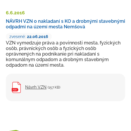
Petície a sťažnosti
6.6.
2016
Rozpočet
NÁVRH VZN o nakladaní s KO a drobnými stavebnými
odpadmi na území mesta Nemšová
Verejné obstarávanie
zvesené:
22.06.2016
Majetok mesta
VZN vymedzuje práva a povinnosti mesta, fyzických
Výberové konania, pracovné ponuky
osôb, právnických osôb a fyzických osôb
oprávnených na podnikanie pri nakladaní s
Tlačivá a formuláre
komunálnym odpadom a drobným stavebným
odpadom na území mesta.
Cenníky mesta
Smernice a dokumenty mesta
Návrh VZN
(157 KB)
Úradná tabuľa
Transparentný účet