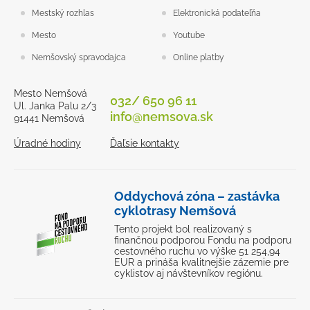
Mestský rozhlas
Elektronická podateľňa
Mesto
Youtube
Nemšovský spravodajca
Online platby
Mesto Nemšová
032/ 650 96 11
Ul. Janka Palu 2/3
info@nemsova.sk
91441 Nemšová
Úradné hodiny
Ďaľsie kontakty
Oddychová zóna – zastávka
cyklotrasy Nemšová
Tento projekt bol realizovaný s
finančnou podporou Fondu na podporu
cestovného ruchu vo výške 51 254,94
EUR a prináša kvalitnejšie zázemie pre
cyklistov aj návštevníkov regiónu.