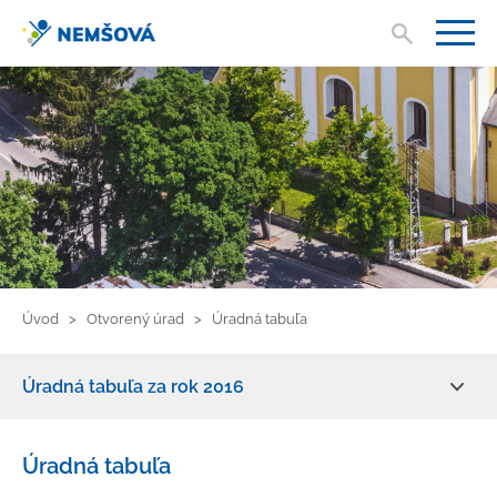
Vyhľad
V
Úvod
Otvorený úrad
Úradná tabuľa
Úradná tabuľa za rok 2016
Zmluvy, faktúry, objednávky
Úradná tabuľa
Žiadosť o informácie