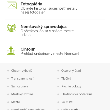
Fotogaléria
Projekty
Objavte históriu i súčasnosť
mesta v
našej fotogalérii
Elektronické služby
Nemšovský spravodajca
O všetkom, čo sa v našom
meste
udialo
Cintorín
Prehľad cintorínov v meste Nemšová
Chcem vybaviť
Otvorený úrad
Transparentnosť
Tlačivá
Samospráva
Rýchle odkazy
Mestský rozhlas
Elektronická podateľňa
Mesto
Youtube