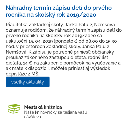
Aktuality
Náhradný termín zápisu detí do prvého
O meste
ročníka na školský rok 2019/2020
Kultúra a šport
Riaditeľka Základnej školy, Janka Palu 2, Nemšová
oznamuje rodičom, že náhradný termín zápisu detí do
Ubytovanie a stravovanie
prvého ročníka na školský rok 2019/2020 sa
uskutoční 15. 04. 2019 (pondelok) od 08.00 do 15.30
Strategické dokumenty
hod. v priestoroch Základnej školy, Janka Palu 2,
Nemšová. K zápisu je potrebné priniesť: občiansky
Územný plán mesta
preukaz zákonného zástupcu dieťaťa, rodný list
Mapový portál
dieťaťa, 14 € na zakúpenie pomôcok na vyučovanie a
ak máte k dispozícii, môžete priniesť aj výsledok
Nemšovský spravodajca
depistáže z MŠ.
všetky aktuality
Mestský rozhlas
Odpadové hospodárstvo
Verejno-prospešné služby
Mestská knižnica
Naše knihovníčky sa tešia
na vašu
Fotogaléria
návštevu
Školstvo