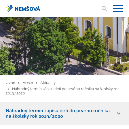
Vyhľad
V
Úvod
Mesto
Aktuality
Náhradný termín zápisu detí do prvého ročníka na školský rok
2019/2020
Náhradný termín zápisu detí do prvého ročníka
na školský rok 2019/2020