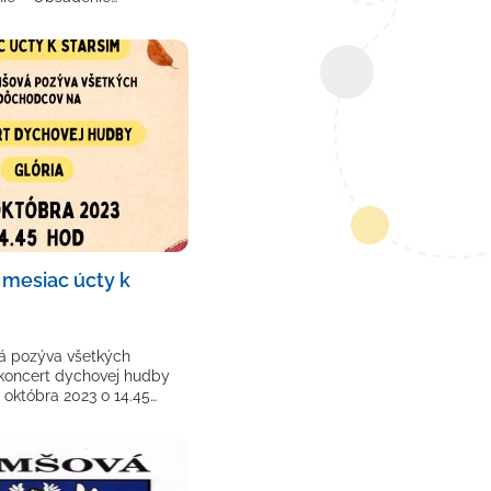
mesiac úcty k
 pozýva všetkých
koncert dychovej hudby
 októbra 2023 o 14.45…