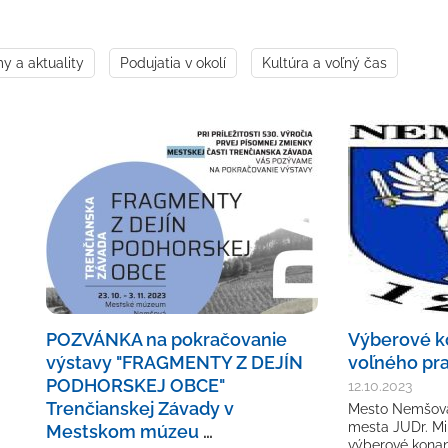
 a aktuality
Podujatia v okolí
Kultúra a voľný čas
POZVÁNKA na pokračovanie
Výberové k
výstavy "FRAGMENTY Z DEJÍN
voľného pr
PODHORSKEJ OBCE"
12.10.2023
Trenčianskej Závady v
Mesto Nemšová
mesta JUDr. Mi
Mestskom múzeu
…
výberové konan