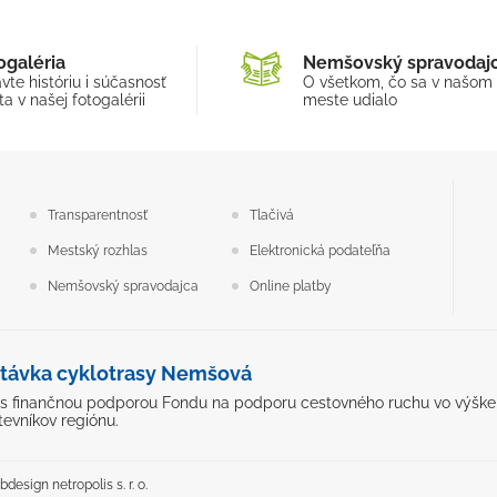
ogaléria
Nemšovský spravodaj
vte históriu i súčasnosť
O všetkom, čo sa v našom
a v našej fotogalérii
meste udialo
Transparentnosť
Tlačivá
Mestský rozhlas
Elektronická podateľňa
Nemšovský spravodajca
Online platby
távka cyklotrasy Nemšová
ý s finančnou podporou Fondu na podporu cestovného ruchu vo výške 5
tevníkov regiónu.
design netropolis s. r. o.