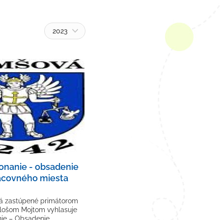
2023
onanie - obsadenie
acovného miesta
 zastúpené primátorom
lošom Mojtom vyhlasuje
ie – Obsadenie…