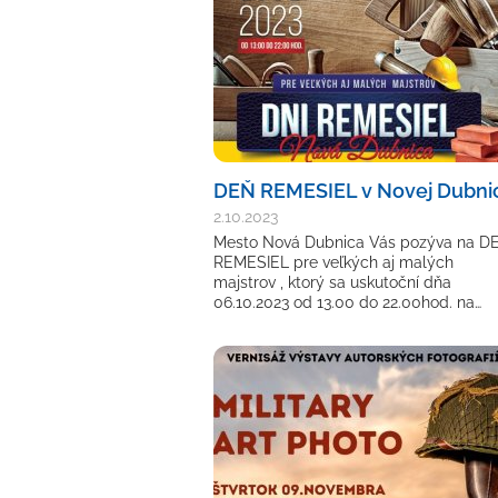
DEŇ REMESIEL v Novej Dubnic
2.10.2023
Mesto Nová Dubnica Vás pozýva na D
REMESIEL pre veľkých aj malých
majstrov , ktorý sa uskutoční dňa
06.10.2023 od 13.00 do 22.00hod. na…