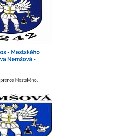
nos - Mestského
tva Nemšová -
e prenos Mestského…