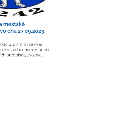
a mestské
tvo dňa 27.09.2023
 ods. 4 písm. a) zákona
0 Zb. o obecnom zriadení
ích predpisov, zvoláva…
ca strana