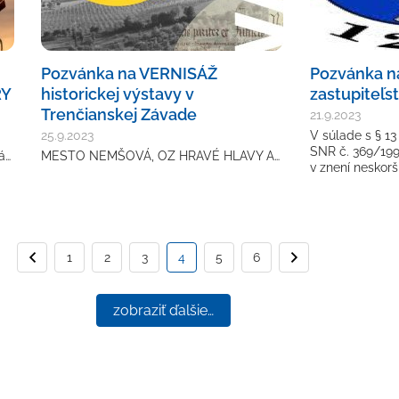
Pozvánka na VERNISÁŽ
Pozvánka n
RY
historickej výstavy v
zastupiteľs
Trenčianskej Závade
21.9.2023
25.9.2023
V súlade s § 13
SNR č. 369/199
á…
MESTO NEMŠOVÁ, OZ HRAVÉ HLAVY A…
v znení neskorš
1
Predchádzajúca strana
2
3
4
5
6
Nasledujú
zobraziť ďalšie…