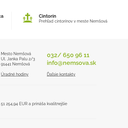
ca
Cintorín
Prehľad cintorínov v meste Nemšová
Mesto Nemšová
032/ 650 96 11
Ul. Janka Palu 2/3
info@nemsova.sk
91441 Nemšová
Úradné hodiny
Ďaľsie kontakty
1 254,94 EUR a prináša kvalitnejšie