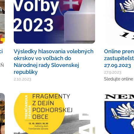
i
Výsledky hlasovania volebných
Online pre
okrskov vo voľbách do
zastupiteľs
Národnej rady Slovenskej
27.09.2023
EŇ
republiky
27.9.2023
2.10.2023
Sledujte onlin