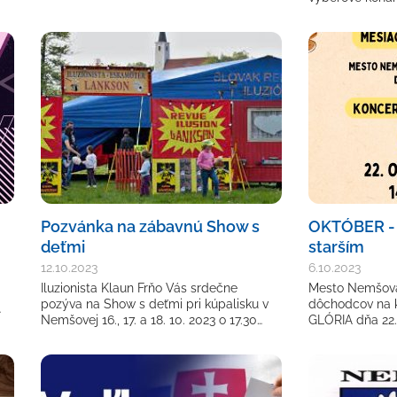
Pozvánka na zábavnú Show s
OKTÓBER - 
deťmi
starším
12.10.2023
6.10.2023
Iluzionista Klaun Frňo Vás srdečne
Mesto Nemšová
pozýva na Show s deťmi pri kúpalisku v
dôchodcov na 
…
Nemšovej 16., 17. a 18. 10. 2023 o 17.30…
GLÓRIA dňa 22.