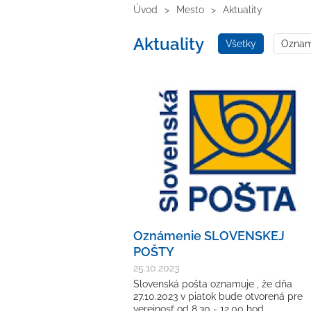
Úvod
Mesto
Aktuality
Aktuality
Všetky
Oznamy
Oznámenie SLOVENSKEJ
POŠTY
25.10.2023
Slovenská pošta oznamuje , že dňa
27.10.2023 v piatok bude otvorená pre
verejnosť od 8.30 - 12.00 hod.