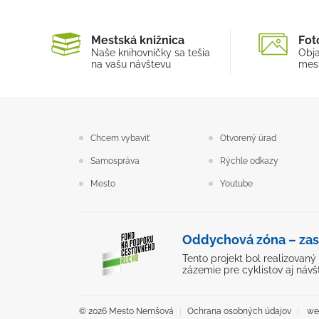
Mestská knižnica
Fot
Naše knihovníčky sa tešia
Obja
na vašu návštevu
mest
Chcem vybaviť
Otvorený úrad
Samospráva
Rýchle odkazy
Mesto
Youtube
Oddychová zóna – zas
Tento projekt bol realizovan
zázemie pre cyklistov aj návš
© 2026 Mesto Nemšová
Ochrana osobných údajov
web