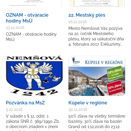
OZNAM - otváracie
22. Mestský ples
hodiny MsÚ
16.12.2016
23.12.2016
Mesto Nemšová Vás pozýva
na 22. ročník Mestského
OZNAM - otváracie hodiny
plesu, ktorý sa uskutoční dňa
MsÚ
4. februára 2017. Exkluzívny…
Pozvánka na MsZ
Kúpele v regióne
9.12.2016
30.11.2016
V súlade s § 12, odst. 1
50% zľava na všetky termálne
zákona SNR č. 369/1990 Zb.
bazény, 30% zľava na bazén
o obecnom zriadení v znení
Grand od 1.12.2016 do 23.12.