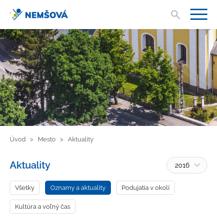
Vyhľad
V
Úvod
Mesto
Aktuality
Aktuality
2016
Všetky
Oznamy a aktuality
Podujatia v okolí
Kultúra a voľný čas