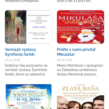
neskorších predpisov…
2016 a od 2.1.2017 do…
Vernisáž výstavy
Príďte s nami privítať
Symfónia farieb
Mikuláša!
22.11.2016
16.11.2016
Srdečne Vás pozývame na
Mesto Nemšová v spolupráci
vernisáž výstavy Symfónia
so Základnou umeleckou
farieb, ktorá sa uskutoční…
školou Nemšová pozýva…