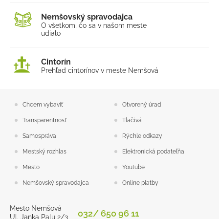
Nemšovský spravodajca
O všetkom, čo sa v našom
meste
udialo
Cintorín
Prehľad cintorínov v meste Nemšová
Chcem vybaviť
Otvorený úrad
Transparentnosť
Tlačivá
Samospráva
Rýchle odkazy
Mestský rozhlas
Elektronická podateľňa
Mesto
Youtube
Nemšovský spravodajca
Online platby
Mesto Nemšová
032/ 650 96 11
Ul. Janka Palu 2/3