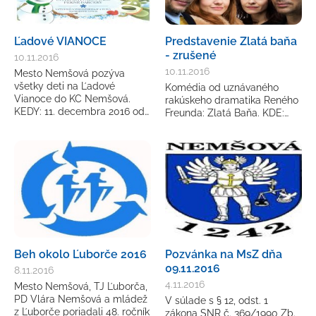
Ľadové VIANOCE
Predstavenie Zlatá baňa
- zrušené
10.11.2016
10.11.2016
Mesto Nemšová pozýva
všetky deti na Ľadové
Komédia od uznávaného
Vianoce do KC Nemšová.
rakúskeho dramatika Reného
KEDY: 11. decembra 2016 od…
Freunda: Zlatá Baňa. KDE:…
Beh okolo Ľuborče 2016
Pozvánka na MsZ dňa
09.11.2016
8.11.2016
4.11.2016
Mesto Nemšová, TJ Ľuborča,
PD Vlára Nemšová a mládež
V súlade s § 12, odst. 1
z Ľuborče poriadali 48. ročník
zákona SNR č. 369/1990 Zb.