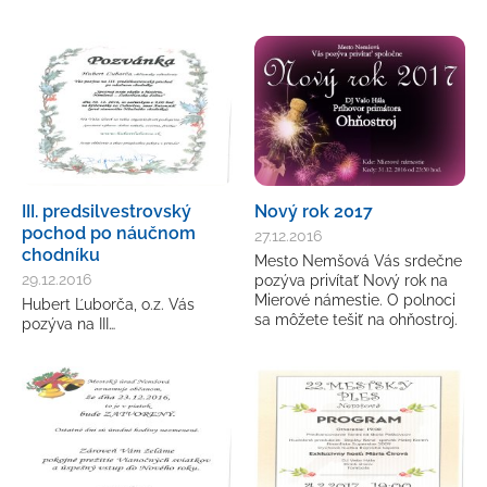
III. predsilvestrovský
Nový rok 2017
pochod po náučnom
27.12.2016
chodníku
Mesto Nemšová Vás srdečne
29.12.2016
pozýva privítať Nový rok na
Mierové námestie. O polnoci
Hubert Ľuborča, o.z. Vás
sa môžete tešiť na ohňostroj.
pozýva na III…