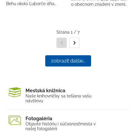
Behu okolo Ľuborče dňa…
o obecnom zriadení v znení…
Strana 1 / 7
Predchádzajúca strana
Nasledujúca strana
zobraziť ďalšie…
Mestská knižnica
Naše knihovníčky sa tešia
na vašu
návštevu
Fotogaléria
Objavte históriu i súčasnosť
mesta v
našej fotogalérii